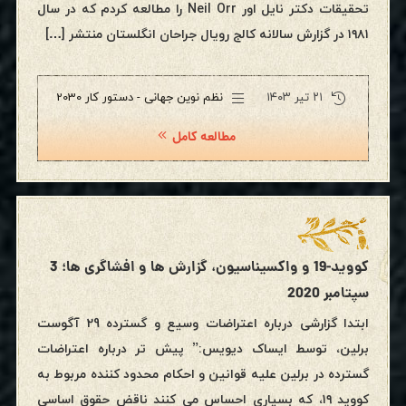
تحقیقات دکتر نایل اور Neil Orr را مطالعه کردم که در سال
۱۹۸۱ در گزارش سالانه کالج رویال جراحان انگلستان منتشر […]
۲۱ تیر ۱۴۰۳
نظم نوین جهانی - دستور کار 2030
مطالعه کامل
کووید-19 و واکسیناسیون، گزارش ها و افشاگری ها؛ 3
سپتامبر 2020
ابتدا گزارشی درباره اعتراضات وسیع و گسترده 29 آگوست
برلین، توسط ایساک دیویس:” پیش تر درباره اعتراضات
گسترده در برلین علیه قوانین و احکام محدود کننده مربوط به
کووید ۱۹، که بسیاری احساس می کنند ناقض حقوق اساسی