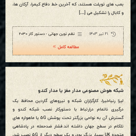
بمب های توپلت هستند، که آخرین خط دفاع کیمرا، آرکان ها،
و کابال را تشکیل می […]
۲۱ تیر ۱۴۰۳
نظم نوین جهانی - دستور کار 2030
مطالعه کامل
شبکه هوش مصنوعی مدار مغز یا مدار کندو
لیزا رنیاخیرا، کارگزاران شبکه و نیروهای گاردین محافظ یک
درگیری ناتمام درارتباط با دستورکار نصب شبکه کندو و
گسترش آن به نواحی بزرگتر تحت پوشش 5G یا ماهواره های
تلکام در سطح جهان داشته اند.فشار ضدحمله در پادشاهی
متحده UK بسیار بزرگ بود، و یک سطح دیگر از 5G نصب شد،