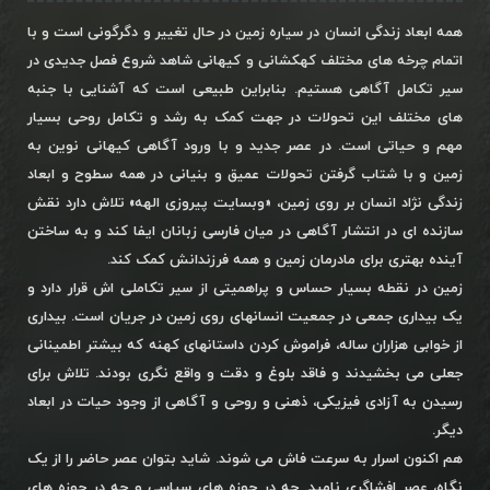
همه ابعاد زندگی انسان در سیاره زمین در حال تغییر و دگرگونی است و با
اتمام چرخه های مختلف کهکشانی و کیهانی شاهد شروع فصل جدیدی در
سیر تکامل آگاهی هستیم. بنابراین طبیعی است که آشنایی با جنبه
های مختلف این تحولات در جهت کمک به رشد و تکامل روحی بسیار
مهم و حیاتی است. در عصر جدید و با ورود آگاهی کیهانی نوین به
زمین و با شتاب گرفتن تحولات عمیق و بنیانی در همه سطوح و ابعاد
زندگی نژاد انسان بر روی زمین، «وبسایت پیروزی الهه» تلاش دارد نقش
سازنده ای در انتشار آگاهی در میان فارسی زبانان ایفا کند و به ساختن
آینده بهتری برای مادرمان زمین و همه فرزندانش کمک کند.
زمین در نقطه بسیار حساس و پراهمیتی از سیر تکاملی اش قرار دارد و
یک بیداری جمعی در جمعیت انسانهای روی زمین در جریان است. بیداری
از خوابی هزاران ساله، فراموش کردن داستانهای کهنه که بیشتر اطمینانی
جعلی می بخشیدند و فاقد بلوغ و دقت و واقع نگری بودند. تلاش برای
رسیدن به آزادی فیزیکی، ذهنی و روحی و آگاهی از وجود حیات در ابعاد
دیگر.
هم اکنون اسرار به سرعت فاش می شوند. شاید بتوان عصر حاضر را از یک
نگاه، عصر افشاگری نامید. چه در حوزه های سیاسی و چه در حوزه های