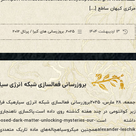
مرکزی کیهان ساطع […]
۱۳ اردیبهشت ۱۴۰۴
2025
,
بروزرسانی های کبرا / پرتال 2012
بروزرسانی فعالسازی شبکه انرژی سیاره ، ۲۸ مارس،
جمعه، ۲۸ مارس، ۲۰۲۵بروزرسانی فعالسازی شبکه انرژی سی
زیر کوانتومی در چند هفته گذشته روی داده است.پاکسازی ناهنجاری م
داشته است:-dark-matter-unlocking-mysteries-our
alexander-leschikهمچنین میکروسیاهچاله‌های ماده تاریک