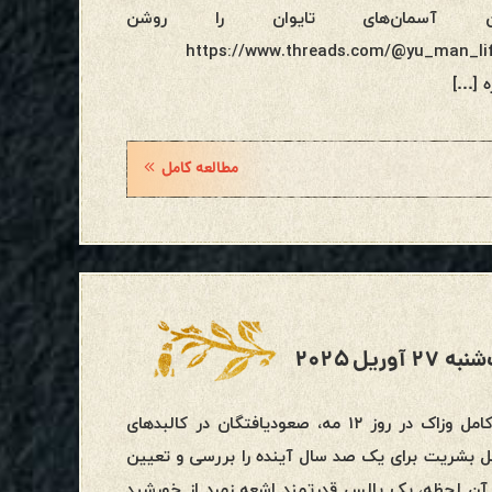
 آسمان‌های تایوان را روشن
https://www.threads.com/@yu_man_li-
مطالعه کامل
یک‌شنبه ۲۷ آوریل ۲۰۲۵فعالسازی سیاره‌ای وِزاک Wesakدر زمان ماه کامل وزاک در روز ۱۲ مه، صعودیافتگان در کالبدهای
ل بشریت برای یک صد سال آینده را بررسی و تعیین
https://www.ascendedmasterencyclopedia.org/w/Wesakدر آن لحظه، یک پالس قدرتمند اشعه زمرد از خورشید