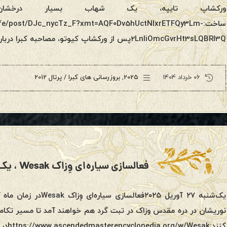
ورکشاپ تایپه، یک شهاب بسیار درخشان
ساخت:fe/post/DJc_nycTz_F?xmt=AQF0Dv5hUctNlxrETFQy3Lm
2LnIiOmcGvrHt3sLQBRl3Qپس از ورکشاپ کیوتو، مصاحبه کبرا درباره […]
۰۶ خرداد ۱۴۰۴
2025
,
بروزرسانی های کبرا / پرتال 2012
فعالسازی سیاره‌ای وِزاک Wesak ، یک‌شنبه ۲۷ آوریل ۲۰۲۵
نوریشان در دره مقدس وزاک در تبت گرد هم خواهند آمد تا مسیر تکام
کنند: