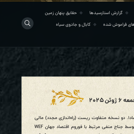
گزارش استارسیدها
حقایق پنهان زمین
ای فراموش شده
کابال و جادوی سیاه
ن ۲۰۲۵
جمعه ۶ ژوئن ۲۰۲۵مصاحبه “دراگون سفید” با کبراریست مالی و اقتصاد۱. دو نسخه متفاوت ریست (راه‌اندازی مجدد) مالی
چه هستند؟شناخته‌شده‌ترین نسخه ریست مالی در حال آماده شدن توسط جناح منفی مرتبط با فوروم اقتصاد جهان WEF