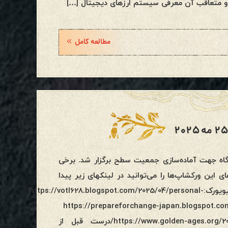
 متعاقب آن معرفی سیستم ارزهای دیجیتال […]
مطالعه کامل
زاک چند کارگاه جهت آماده‌سازی جمعیت سطح برگزار شد. برخی
ین ورکشاپ‌ها را می‌توانید در لینکهای زیر پیدا
کنید:بوگوتا:https://votl628.blogspot.com/2025/04/bogota.htmlنیویورک:https://votl628.blogspot.com/2025/04/personal-
https://prepareforchange-japan.blogspot.com/2025/05/planetary-
activation-workshop-in-kyoto.htmlتایپه:https://www.golden-ages.org/2025/05/23/20250523-02/درست قبل از