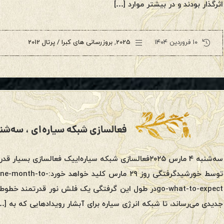
اثرگذار بودند و در بیشتر موارد […]
۱۰ فروردین ۱۴۰۴
2025
,
بروزرسانی های کبرا / پرتال 2012
فعالسازی شبکه سیاره‌ای ، سه‌شنبه ۴ مارس ۵
سه‌شنبه ۴ مارس ۲۰۲۵فعالسازی شبکه سیاره‌اییک فعالساز
توسط خورشیدگرفتگی روز ۲۹
go-what-to-expectدر طول این گرفتگی یک فلش نور قدرت
جدیدی می‌رساند، تا شبکه انرژی سیاره برای آبشار رویدادهایی که به […