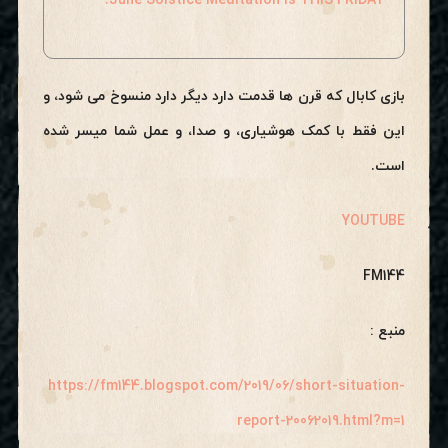
June Solstice Meditation is THIS FRIDAY!
بازی کابال که قرن ها قدمت دارد دیگر دارد منسوخ می شود، و
این فقط با کمک هوشیاری، و صدا، و عمل شما میسر شده
است.
YOUTUBE
FM144
منبع :
https://fm144.blogspot.com/2019/06/short-situation-
report-20062019.html?m=1