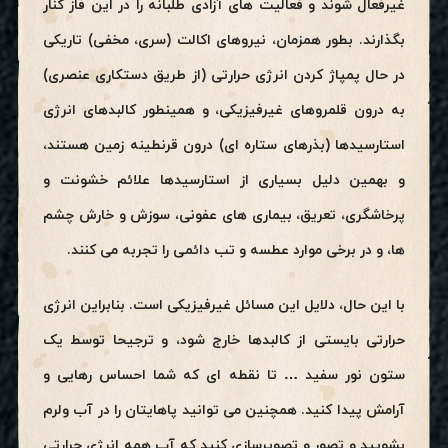
غیرفعال شوند و فعالیت های آزادی طلبانه را در این فاز کنار
بگذارند. بطور همزمان، نیروهای اکالت (سری، مخفی) تاریکی
در حال پمپاژ کردن انرژی حرارتی (از طریق دستکاری عنصری)
به درون قلمروهای غیرفیزیکی، و همینطور کالبدهای انرژی
استارسیدها (بذرهای ستاره ای) درون قرنطینه زمین هستند،
و بهمین دلیل بسیاری از استارسیدها علائم خشونت و
پرخاشگری، تعریق، بیماری های عفونی، سوزش و خارش چشم
ها، و در برخی موارد عطسه و تب دائمی را تجربه می کنند.
با این حال، دلایل این مسائل غیرفیزیکی است. بنابراین انرژی
حرارتی بایستی از کالبدها خارج شود، و ترجیحا توسط یک
ستون نور سفید … تا نقطه ای که شما احساس رهایی و
آرامش پیدا کنید. همچنین می توانید پاهایتان را در آب ولرم
بشویید و تصور و تصویرسازی کنید که آب همه انرژی حرارتی