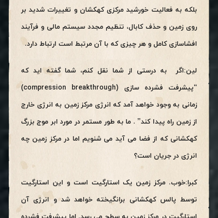
بلکه به فعالیت خورشید مرکزی کهکشان و تغییرات شدید بر
روی زمین و حذف کابال، تنظیم مجدد سیستم مالی و فرآیند
افشاسازی کامل و هر چیزی که با آن مرتبط است ارتباط دارد.
لین:اگر به درستی از شما نقل کنم، شما گفته اید که
“پیشرفت فشرده سازی (compression breakthrough)
زمانی به وجود خواهد آمد که انرژی مرکز زمین به انرژی خارج
از زمین راه پیدا کند” . ما به طور مستمر در مورد ابر موج بزرگ
کهکشانی که از فضا می آید می شنویم اما در مرکز زمین چه
انرژی در جریان است؟
کبرا:خوب. مرکز زمین یک استارگیت است و این استارگیت
توسط پالس کهکشانی برانگیخته خواهد شد و انرژی آن
استارگیت در مرکز زمین به سطح می رسد. اما پیشرفت فشرده