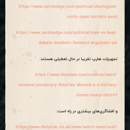
https://www.zerohedge.com/political/ideological-
roots-open-borders-push
https://www.zerohedge.com/political/men-vs-bear-
debate-dumbest-feminist-argument-yet
تجهیزات هارپ تقریبا در حال تعطیلی هستند:
https://www.nbcnews.com/science/weird-
science/conspiracy-theories-abound-u-s-military-
closes-haarp-n112576
و افشاگری‌های بیشتری در راه است:
https://www.dailystar.co.uk/news/weird-news/usaf-