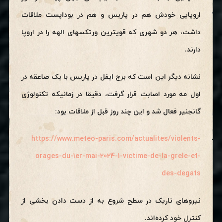
اروپایی خودش هم در پاریس و هم در بوداپست ملاقات
داشت، هر دو شهری که قویترین ورتکسهای الهه را در اروپا
دارند.
نشانه دیگر این است که برج ایفل در پاریس با یک صاعقه در
اول مه مورد اصابت قرار گرفت، دقیقا در زمانیکه تکنولوژی
گانجنیر فعال شد و این چند روز قبل از ملاقات بود:
https://www.meteo-paris.com/actualites/violents-
orages-du-1er-mai-2024-1-victime-de-la-grele-et-
des-degats
نیروهای تاریک در سطح شروع به از دست دادن بخشی از
کنترل خود کرده‌اند.