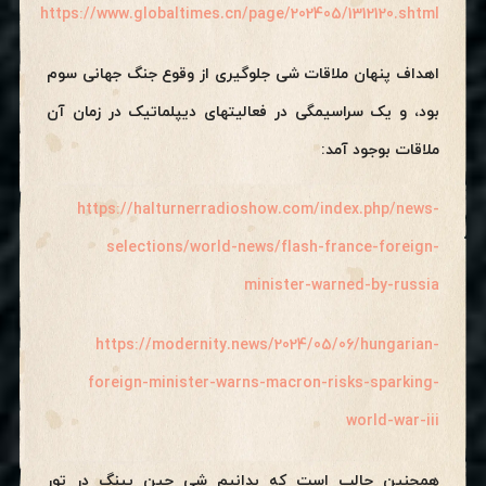
https://www.globaltimes.cn/page/202405/1312120.shtml
اهداف پنهان ملاقات شی‌ جلوگیری از وقوع جنگ جهانی سوم
بود، و یک سراسیمگی در فعالیتهای دیپلماتیک در زمان آن
ملاقات بوجود آمد:
https://halturnerradioshow.com/index.php/news-
selections/world-news/flash-france-foreign-
minister-warned-by-russia
https://modernity.news/2024/05/06/hungarian-
foreign-minister-warns-macron-risks-sparking-
world-war-iii
همچنین جالب است که بدانیم شی جین پینگ در تور