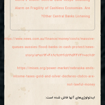
World’s Oldest Central Bank Keeps Sounding
Alarm on Fragility of Cashless Economies. Are
Other Central Banks Listening?
https://www.news.com.au/finance/money/costs/massive-
queues-aussies-flood-banks-in-cash-protest/news-
story/a3e8940489c9c22fcb99d447460ec7d2
https://mises.org/power-market/nebraska-ends-
income-taxes-gold-and-silver-declares-cbdcs-are-
not-lawful-money
ایدئولوژی‌های آنها فاش شده است: