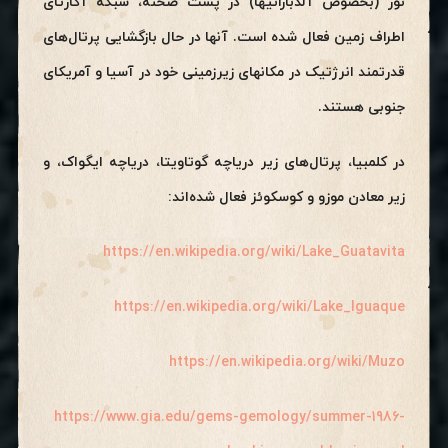
نور (بخصوص آلدبارانیها) در پشت صحنه، شبکه آگارتای
اطراف زمین فعال شده است. آنها در حال بازگشایی پرتال‌های
قدرتمند انرژتیک در مکانهای زیرزمینی خود در آسیا و آمریکای
جنوبی هستند.
در کلمبیا، پرتال‌های زیر دریاچه گوتاویتا، دریاچه ایگواک، و
زیر معادن موزو و کوسکوئز فعال شده‌اند:
https://en.wikipedia.org/wiki/Lake_Guatavita
https://en.wikipedia.org/wiki/Lake_Iguaque
https://en.wikipedia.org/wiki/Muzo
https://www.gia.edu/gems-gemology/summer-1986-