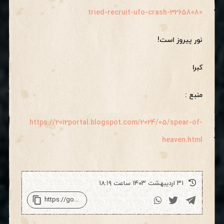
tried-recruit-ufo-crash-32658080
نور پیروز است!
کبرا
منبع :
https://2012portal.blogspot.com/2024/05/spear-of-
heaven.html
۳۱ اردیبهشت ۱۴۰۳ ساعت ۱۸:۱۹