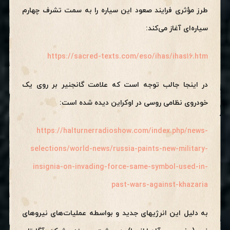
طرز مؤثری فرایند صعود این سیاره را به سمت تشرف چهارم
سیاره‌ای آغاز می‌کند:
https://sacred-texts.com/eso/ihas/ihas16.htm
در اینجا جالب توجه است که علامت گانجنیر بر روی یک
خودروی نظامی روسی در اوکراین دیده شده است:
https://halturnerradioshow.com/index.php/news-
selections/world-news/russia-paints-new-military-
insignia-on-invading-force-same-symbol-used-in-
past-wars-against-khazaria
به دلیل این انرژیهای جدید و بواسطه عملیات‌های نیروهای