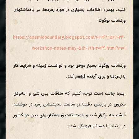
کنید، بهمراه اطلاعات بسیاری در مورد زمردها، در یادداشتهای
ورکشاپ بوگوتا:
https://cosmicboundary.blogspot.com/2024/05/2024-
workshop-notes-may-5th-6th-2024.html?m=1
ورکشاپ بوگوتا بسیار موفق بود و توانست زمینه و شرایط کار
با زمردها را برای آینده فراهم کند.
اینجا جالب است توجه کنیم که ملاقات بین شی‌ و امانوئل
مکرون در پاریس دقیقا در ساعت مدیتیشن زمرد در دوشنبه
ششم مه برگزار شد، و باعث تعمیق همکاریهای بین دو کشور
در ارتباط با مسائل فرهنگی شد: