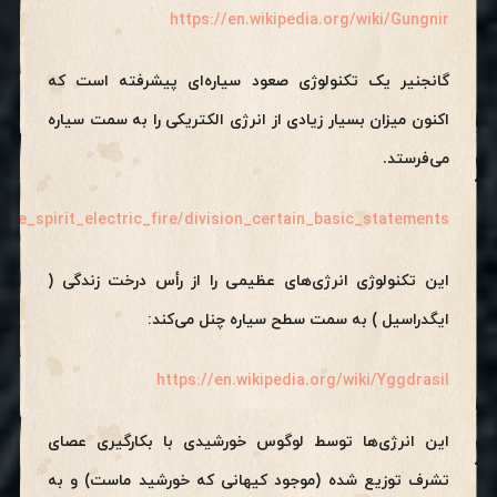
https://en.wikipedia.org/wiki/Gungnir
گانجنیر یک تکنولوژی صعود سیاره‌ای پیشرفته است که
اکنون میزان بسیار زیادی از انرژی الکتریکی را به سمت سیاره
می‌فرستد.
re_spirit_electric_fire/division_certain_basic_statements
این تکنولوژی انرژی‌های عظیمی را از رأس درخت زندگی (
ایگدراسیل ) به سمت سطح سیاره چنل می‌کند:
https://en.wikipedia.org/wiki/Yggdrasil
این انرژی‌ها توسط لوگوس خورشیدی با بکارگیری عصای
تشرف توزیع شده (موجود کیهانی که خورشید ماست) و به