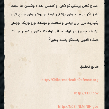
اصلاح کامل پزشکی کودکان، و کاهش تعداد واکسن ها نجات
داد؟ اگر مراقبت های پزشکی کودکان روش های جامع تر و
یکپارچه تری برای ایمنی و سلامت و توسعه نورولوژیک نوزادان
برگزیند چطور؟ در نهایت، اگر تولیدکنندگان واکسن در یک
دادگاه قانون پاسخگو باشند چطور؟ّ
منابع تحقیق
http://ChildrensHealthDefense.org
http://CDC.gov
http://NCBI.NLM.NIH.gov