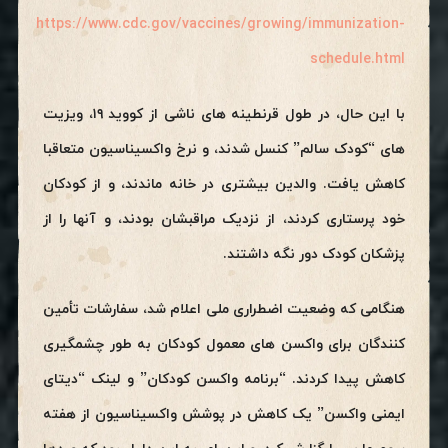
https://www.cdc.gov/vaccines/growing/immunization-
schedule.html
با این حال، در طول قرنطینه های ناشی از کووید ۱۹، ویزیت
های “کودک سالم” کنسل شدند، و نرخ واکسیناسیون متعاقبا
کاهش یافت. والدین بیشتری در خانه ماندند، و از کودکان
خود پرستاری کردند، از نزدیک مراقبشان بودند، و آنها را از
پزشکان کودک دور نگه داشتند.
هنگامی که وضعیت اضطراری ملی اعلام شد، سفارشات تأمین
کنندگان برای واکسن های معمول کودکان به طور چشمگیری
کاهش پیدا کردند. “برنامه واکسن کودکان” و لینک “دیتای
ایمنی واکسن” یک کاهش در پوشش واکسیناسیون از هفته