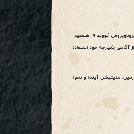
هوشینو: از ابتدای سال ۲۰۲۰، ما شاهد پیشرفتهای جالبی در مقیاس سیاره ای از جمله شیوع کروناویروس کووید ۱۹ هستیم.
از آگاهی یکپارچه خود استفاده
زمین، مدیتیشن آینده و نحوه