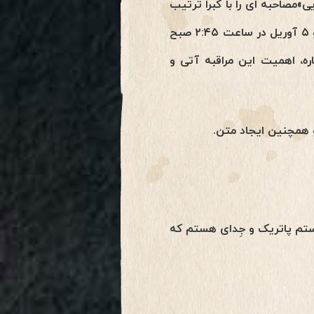
و «گروه بین المللی عصر طلایی»مصاحبه ای را با کبرا ترتیب
داده اند تا آگاهی و هوشیاری در مورد مدیتیشن خط زمانی صعود/ پایان کروناویروس در تاریخ ۴ و ۵ آوریل در ساعت ۲:۴۵ صبح
ه، اهمیت این مراقبه آتی و
و همچنین ایجاد متن.
و است و من با دو دوستم پاتریک و جِدای هستم که