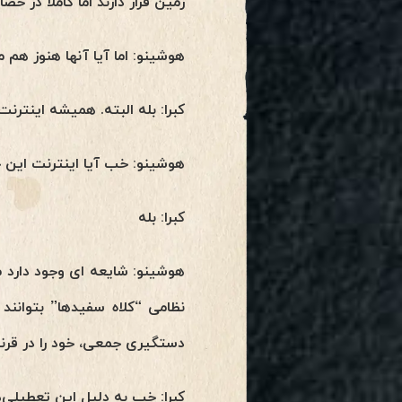
زمین قرار دارند اما کاملاً در 
هوشینو: اما آیا آنها هنوز هم می 
کبرا: بله البته. همیشه اینترنت
هوشینو: خب آیا اینترنت این 
کبرا: بله
هوشینو: شایعه ای وجود دارد م
نظامی “کلاه سفیدها” بتوانند 
دستگیری جمعی، خود را در قرن
کبرا: خب به دلیل این تعطیلی