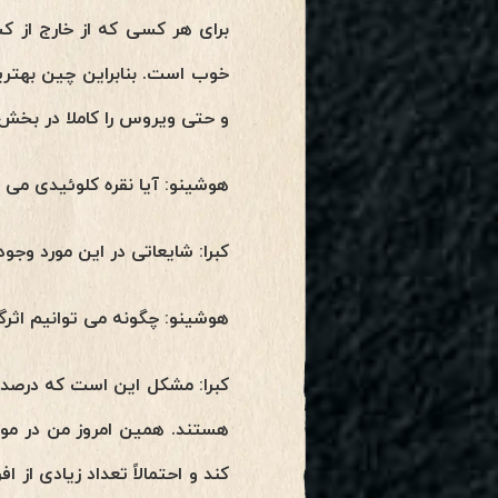
برای هر کسی که از خارج از ک
خوب است. بنابراین چین بهترین
و حتی ویروس را کاملا در بخش
هوشینو: آیا نقره کلوئیدی می تواند آلودگی -19
کبرا: شایعاتی در این مورد وجود 
هوشینو: چگونه می توانیم اثرگذاری پروتکل “Command RCV Stardust” را از ۵
کبرا: مشکل این است که درص
هستند. همین امروز من در مور