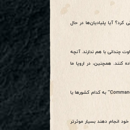
اع ویروسهای کرونا رسیدگی کرد؟ آیا پلیادیان‌ها در حال
وت چندانی با هم ندارند. آنچه
ست که افراد تا حد امکان از پروتکل Command RCV Stardust استفاده کنند. همچنین، در اروپا ما
هوشینو: آیا می توانیم از قصد خود استفاده کنیم تا تصمیم بگیریم با پروتکل “Command RCV Stardust” به کدام کشورها یا
ای خود انجام دهند بسیار موثرتر