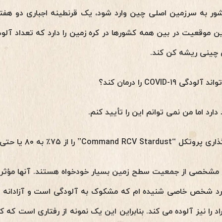
شور به سرزمین اصلی چین وارد شود، یک قرنطینه اجباری دو هفت
 موقعیت در بین همه کشورها در کره زمین را دارد که تعداد آلودگی
 چینی ریشه کن کند.
COVID را درمان کند؟
دارد اما من نمی توانم این را تأیید کنم.
۷٪ به ۸۰ یا حتی ۹۵٪ بهبود ببخشیم؟
د مشخصی از جمعیت سطح زمین بسیار خودخواه هستند. آنها مؤث
د شخص خاصی شنیده ام که مشکوک به آلودگی است و آزادانه راه