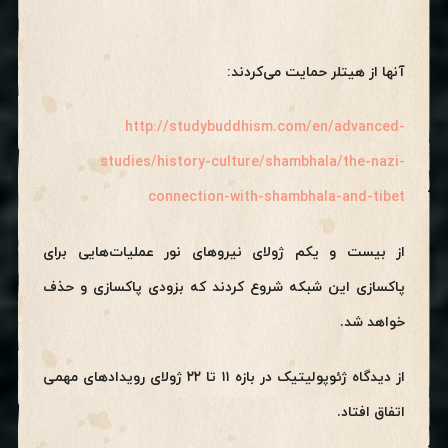
آنها از هیتلر حمایت می‌کردند:
http://studybuddhism.com/en/advanced-
studies/history-culture/shambhala/the-nazi-
connection-with-shambhala-and-tibet
از بیست و یکم ژولای نیروهای نور عملیات‌هایی برای
پاکسازی این شبکه شروع کردند که بزودی پاکسازی و حذف
خواهد شد.
از دیدگاه ژئوپولیتیک در بازه ۱۱ تا ۲۲ ژولای رویدادهای مهمی
اتفاق افتاد.