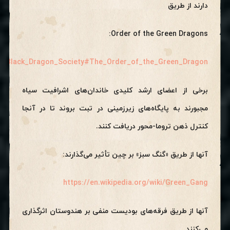
دارند از طریق
Order of the Green Dragons:
wiki/Black_Dragon_Society#The_Order_of_the_Green_Dragon
برخی از اعضای ارشد کلیدی خاندان‌های اشرافیت سیاه
مجبورند به پایگاه‌های زیرزمینی در تبت بروند تا در آنجا
کنترل ذهن تروما-محور دریافت کنند.
آنها از طریق «گنگ سبز» بر چین تأثیر می‌گذارند:
https://en.wikipedia.org/wiki/Green_Gang
آنها از طریق فرقه‌های بودیست منفی بر هندوستان اثرگذاری
می‌کنند.