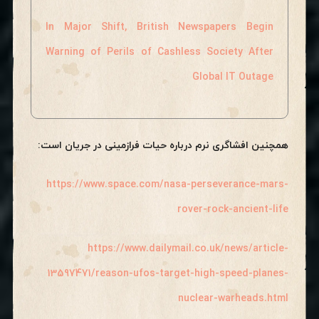
In Major Shift, British Newspapers Begin
Warning of Perils of Cashless Society After
Global IT Outage
همچنین افشاگری نرم درباره حیات فرازمینی در جریان است:
https://www.space.com/nasa-perseverance-mars-
rover-rock-ancient-life
https://www.dailymail.co.uk/news/article-
13597471/reason-ufos-target-high-speed-planes-
nuclear-warheads.html