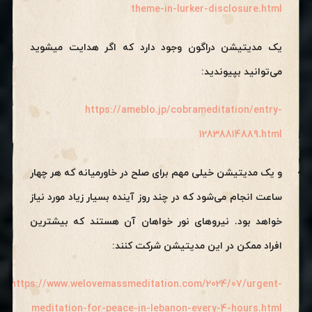
theme-in-lurker-disclosure.html
یک مدیتیشن دراگون وجود دارد که اگر هدایت میشوید
می‌توانید بپیوندید:
https://ameblo.jp/cobrameditation/entry-
12838814889.html
و یک مدیتیشن خیلی مهم برای صلح در خاورمیانه که هر چهار
ساعت انجام می‌شود که در چند روز آینده بسیار زیاد مورد نیاز
خواهد بود. نیروهای نور خواهان آن هستند که بیشترین
افراد ممکن در این مدیتیشن شرکت کنند:
https://www.welovemassmeditation.com/2024/07/urgent-
meditation-for-peace-in-lebanon-every-4-hours.html