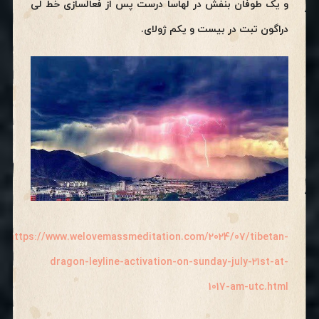
و یک طوفان بنفش در لهاسا درست پس از فعالسازی خط لی
دراگون تبت در بیست و یکم ژولای.
https://www.welovemassmeditation.com/2024/07/tibetan-
dragon-leyline-activation-on-sunday-july-21st-at-
1017-am-utc.html