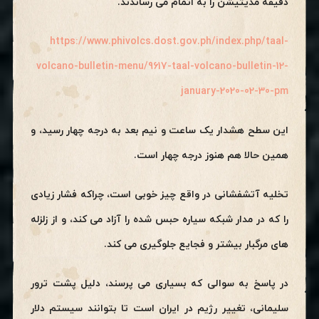
دقیقه مدیتیشن را به اتمام می رساندند.
https://www.phivolcs.dost.gov.ph/index.php/taal-
volcano-bulletin-menu/9617-taal-volcano-bulletin-12-
january-2020-02-30-pm
این سطح هشدار یک ساعت و نیم بعد به درجه چهار رسید، و
همین حالا هم هنوز درجه چهار است.
تخلیه آتشفشانی در واقع چیز خوبی است، چراکه فشار زیادی
را که در مدار شبکه سیاره حبس شده را آزاد می کند، و از زلزله
های مرگبار بیشتر و فجایع جلوگیری می کند.
در پاسخ به سوالی که بسیاری می پرسند، دلیل پشت ترور
سلیمانی، تغییر رژیم در ایران است تا بتوانند سیستم دلار