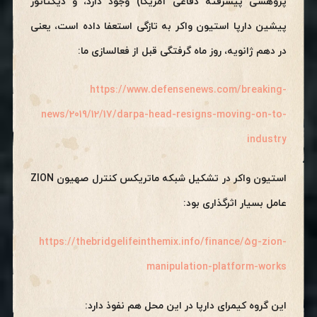
پژوهشی پیشرفته دفاعی آمریکا) وجود دارد، و دیکتاتور
پیشین دارپا استیون واکر به تازگی استعفا داده است، یعنی
در دهم ژانویه، روز ماه گرفتگی قبل از فعالسازی ما:
https://www.defensenews.com/breaking-
news/2019/12/17/darpa-head-resigns-moving-on-to-
industry
استیون واکر در تشکیل شبکه ماتریکس کنترل صهیون ZION
عامل بسیار اثرگذاری بود:
https://thebridgelifeinthemix.info/finance/5g-zion-
manipulation-platform-works
این گروه کیمرای دارپا در این محل هم نفوذ دارد: