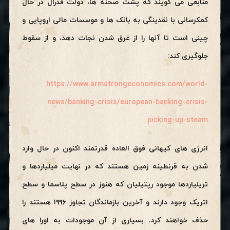
منابعی می گویند که پشت صحنه ها، دولت فدرال در حال
کمکرسانی با نقدینگی به بانک ها و موسسات مالی اروپایی و
چینی است تا آنها را از غرق شدن نجات دهد، و از سقوط
جلوگیری کند:
https://www.armstrongeconomics.com/world-
news/banking-crisis/european-banking-crisis-
picking-up-steam
انرژی های کیهانی فوق العاده قدرتمند اکنون در حال وارد
شدن به قرنطینه زمین هستند که در نهایت میلیاردها و
تریلیاردها موجود رپتیلیان که هنوز در سطح پلاسما و سطح
اتریک وجود دارند و آخرین بازماندگان تجاوز ۱۹۹۶ هستند را
حذف خواهند کرد. بسیاری از آن موجودات به اورا های