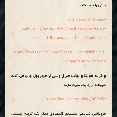
نفتی را حفظ کنند:
https://www.strategic-
culture.org/news/2020/01/08/the-deeper-story-
behind-the-assassination-of-soleimani/
https://www.rt.com/news/478082-us-establishment-
support-iran-protests/
و خزانه آمریکا و دولت فدرال وقتی از هیچ پول چاپ می کنند
طییعتا از رقابت نفرت دارند:
https://imgur.com/gallery/nDPsFj6
فروپاشی تدریجی سیستم اقتصادی دیگر یک گزینه نیست،