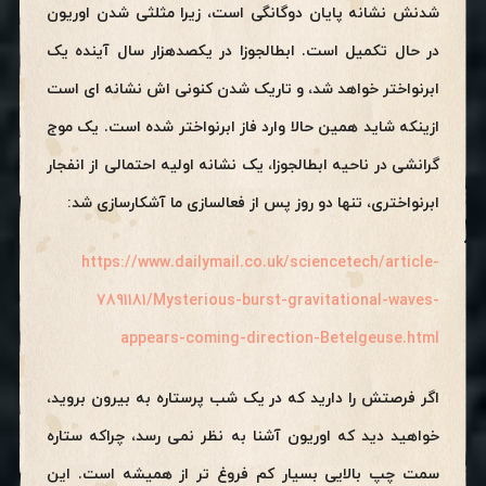
شدنش نشانه پایان دوگانگی است، زیرا مثلثی شدن اوریون
در حال تکمیل است. ابطالجوزا در یکصدهزار سال آینده یک
ابرنواختر خواهد شد، و تاریک شدن کنونی اش نشانه ای است
ازینکه شاید همین حالا وارد فاز ابرنواختر شده است. یک موج
گرانشی در ناحیه ابطالجوزا، یک نشانه اولیه احتمالی از انفجار
ابرنواختری، تنها دو روز پس از فعالسازی ما آشکارسازی شد:
https://www.dailymail.co.uk/sciencetech/article-
7891181/Mysterious-burst-gravitational-waves-
appears-coming-direction-Betelgeuse.html
اگر فرصتش را دارید که در یک شب پرستاره به بیرون بروید،
خواهید دید که اوریون آشنا به نظر نمی رسد، چراکه ستاره
سمت چپ بالایی بسیار کم فروغ تر از همیشه است. این