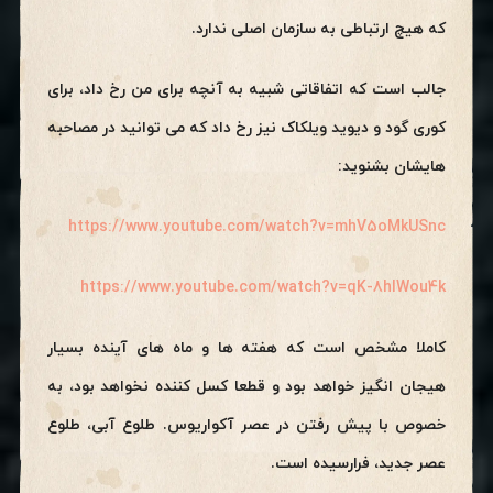
که هیچ ارتباطی به سازمان اصلی ندارد.
جالب است که اتفاقاتی شبیه به آنچه برای من رخ داد، برای
کوری گود و دیوید ویلکاک نیز رخ داد که می توانید در مصاحبه
هایشان بشنوید:
https://www.youtube.com/watch?v=mhV5oMkUSnc
https://www.youtube.com/watch?v=qK-8hlWou4k
کاملا مشخص است که هفته ها و ماه های آینده بسیار
هیجان انگیز خواهد بود و قطعا کسل کننده نخواهد بود، به
خصوص با پیش رفتن در عصر آکواریوس. طلوع آبی، طلوع
عصر جدید، فرارسیده است.