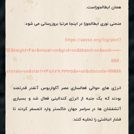
همان ابطالجوزاست.
منحنی نوری ابطالجوزا در اینجا مرتبا بروزرسانی می شود:
https://aavso.org/lcg/plot?
EUSE&height=450&visual=on&grid=on&bband=on&auid=000-
BBK-
&obstotals=on&start=2458761.33125&v=on&obscode=NMMA
انرژی های حوالی فعالسازی عصر آکواریوس آنقدر قدرتمند
بودند که یک جنبه از انرژی کندالینی فعال شد و بسیاری
آتشفشان ها در سراسر جهان خاکستر وارد اتمسفر کردند تا
فشار انباشتی را تخلیه کنند: