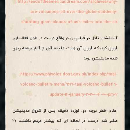
http://endoftheamericandream.com/archives/why-
are-volcanoes-all-over-the-globe-suddenly-
shooting-giant-clouds-of-ash-miles-into-the-air
آتشفشان تائل در فیلیپین در واقع درست در طول فعالسازی
فوران کرد، که فوران آن هفت دقیقه قبل از آغار برنامه ریزی
شده مدیتیشن بود:
https://www.phivolcs.dost.gov.ph/index.php/taal-
volcano-bulletin-menu/9619-taal-volcano-bulletin-
update-12-january-2020-04-00-pm-2
اعلام خطر درجه دو، نوزده دقیقه پس از شروع مدیتیشن
صادر شد، درست در لحظه ای که بیشتر مردم داشتند ۲۰