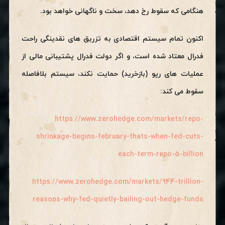
هنگامی که سقوط رخ دهد، سخت و ناگهانی خواهد بود.
اکنون تمام سیستم اقتصادی به تزریق های نقدینگی راحت
فدرال معتاد شده است، و اگر دولت فدرال پشتیبانی مالی از
عملیات های رپو (بازخرید) حمایت نکند، سیستم بلافاصله
سقوط می کند:
https://www.zerohedge.com/markets/repo-
shrinkage-begins-february-thats-when-fed-cuts-
each-term-repo-5-billion
https://www.zerohedge.com/markets/944-trillion-
reasons-why-fed-quietly-bailing-out-hedge-funds