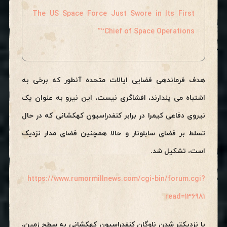
The US Space Force Just Swore in Its First
“Chief of Space Operations”
هدف فرماندهی فضایی ایالات متحده آنطور که برخی به
اشتباه می پندارند، افشاگری نیست، این نیرو به عنوان یک
نیروی دفاعی کیمرا در برابر کنفدراسیون کهکشانی که در حال
تسلط بر فضای سابلونار و حالا همچنین فضای مدار نزدیک
است، تشکیل شد.
https://www.rumormillnews.com/cgi-bin/forum.cgi?
read=136981
با نزدیکتر شدن ناوگان کنفدراسیون کهکشانی به سطح زمین،