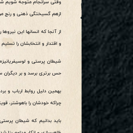
وقتی سرانجام متوجه شویم شی
ازهم گسیختگی ذهنی و رنج مر
از آنجا که انسانها این نیرو
و اقتدار و انتخابشان را تسلیم 
شیطان پرستی و لوسیفریانیزم
حس برتری برسد و بر دیگران سل
بهمین دلیل روابط ارباب و برد
چراکه خودشان را باهوشتر، قویتر
باید بدانیم که شیطان پرستی 
ظاهرسازی و انکار مداوم بنا شده 