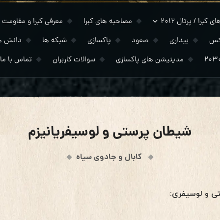
 کبرا / پرتال ۲۰۱۲
مصاحبه های کبرا
معرفی کبرا و مقاومت
کس
بیداری
صعود
پاکسازی
شبکه ها
دانش ه
مدیتیشن های پاکسازی
سوالات کاربران
تماس با ما
شیطان پرستی و لوسیفریانیزم
کابال و جادوی سیاه
ی و لوسیفری: