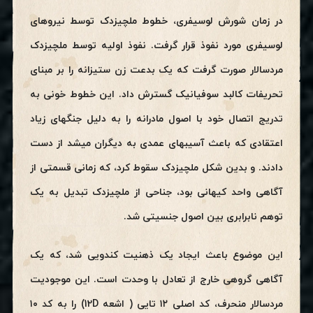
در زمان شورش لوسیفری، خطوط ملچیزدک توسط نیروهای
لوسیفری مورد نفوذ قرار گرفت. نفوذ اولیه توسط ملچیزدک
مردسالار صورت گرفت که یک بدعت زن ستیزانه را بر مبنای
تحریفات کالبد سوفیانیک گسترش داد. این خطوط خونی به
تدریج اتصال خود با اصول مادرانه را به دلیل جنگهای زیاد
اعتقادی که باعث آسیبهای عمدی به دیگران میشد از دست
دادند. و بدین شکل ملچیزدک سقوط کرد، که زمانی قسمتی از
آگاهی واحد کیهانی بود، جناحی از ملچیزدک تبدیل به یک
توهم نابرابری بین اصول جنسیتی شد.
این موضوع باعث ایجاد یک ذهنیت کندویی شد، که یک
آگاهی گروهی خارج از تعادل با وحدت است. این موجودیت
مردسالار منحرف، کد اصلی ۱۲ تایی ( اشعه 12D) را به کد ۱۰