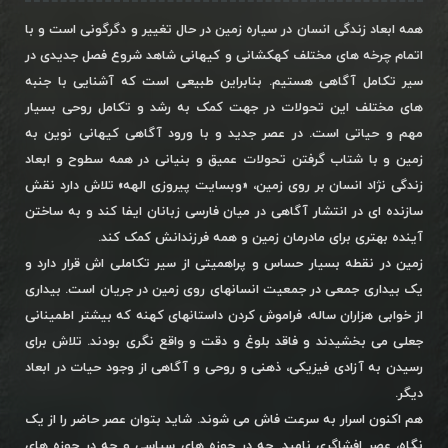
همه ابعاد زندگی انسان در سیاره زمین در حال تغییر و دگرگونی است و با
اتمام چرخه های مختلف کهکشانی و کیهانی شاهد شروع فصل جدیدی در
سیر تکامل آگاهی هستیم. بنابراین طبیعی است که آشنایی با جنبه
های مختلف این تحولات در جهت کمک به رشد و تکامل روحی بسیار
مهم و حیاتی است. در عصر جدید و با ورود آگاهی کیهانی نوین به
زمین و با شتاب گرفتن تحولات عمیق و بنیانی در همه سطوح و ابعاد
زندگی نژاد انسان بر روی زمین، «وبسایت پیروزی الهه» تلاش دارد نقش
سازنده ای در انتشار آگاهی در میان فارسی زبانان ایفا کند و به ساختن
آینده بهتری برای مادرمان زمین و همه فرزندانش کمک کند.
زمین در نقطه بسیار حساس و پراهمیتی از سیر تکاملی اش قرار دارد و
یک بیداری جمعی در جمعیت انسانهای روی زمین در جریان است. بیداری
از خوابی هزاران ساله، فراموش کردن داستانهای کهنه که بیشتر اطمینانی
جعلی می بخشیدند و فاقد بلوغ و دقت و واقع نگری بودند. تلاش برای
رسیدن به آزادی فیزیکی، ذهنی و روحی و آگاهی از وجود حیات در ابعاد
دیگر.
هم اکنون اسرار به سرعت فاش می شوند. شاید بتوان عصر حاضر را از یک
نگاه، عصر افشاگری نامید. چه در حوزه های سیاسی و چه در حوزه های