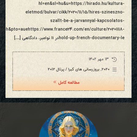
hl=en&sl=hu&u=https://hirado.hu/kultura-
eletmod/bulvar/cikk/2020/11/15/hires-szineszno-
szallt-be-a-jarvannyal-kapcsolatos-
arch&pto=auehttps://www.france24.com/en/culture/20201118-
hold-up-french-documentary-leدر ۱۱ نوامبر، دادگاهی […]
۱۳ مهر ۱۴۰۲
2020
,
بروزرسانی های کبرا / پرتال 2012
مطالعه کامل