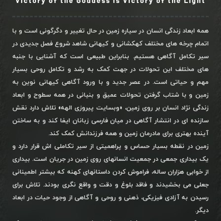
Victory of the Goddess is Victory of the Light
همه ابعاد زندگی انسان در سیاره زمین در حال تغییر و دگرگونی است و با
اتمام چرخه های مختلف کهکشانی و کیهانی شاهد شروع فصل جدیدی در
سیر تکامل آگاهی هستیم. بنابراین طبیعی است که آشنایی با جنبه
های مختلف این تحولات در جهت کمک به رشد و تکامل روحی بسیار
مهم و حیاتی است. در عصر جدید و با ورود آگاهی کیهانی نوین به
زمین و با شتاب گرفتن تحولات عمیق و بنیانی در همه سطوح و ابعاد
زندگی نژاد انسان بر روی زمین، «وبسایت پیروزی الهه» تلاش دارد نقش
سازنده ای در انتشار آگاهی در میان فارسی زبانان ایفا کند و به ساختن
آینده بهتری برای مادرمان زمین و همه فرزندانش کمک کند.
زمین در نقطه بسیار حساس و پراهمیتی از سیر تکاملی اش قرار دارد و
یک بیداری جمعی در جمعیت انسانهای روی زمین در جریان است. بیداری
از خوابی هزاران ساله، فراموش کردن داستانهای کهنه که بیشتر اطمینانی
جعلی می بخشیدند و فاقد بلوغ و دقت و واقع نگری بودند. تلاش برای
رسیدن به آزادی فیزیکی، ذهنی و روحی و آگاهی از وجود حیات در ابعاد
دیگر.