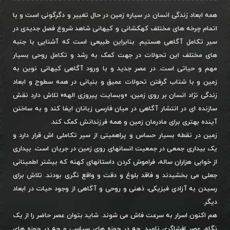
همه ابعاد زندگی انسان در سیاره زمین در حال تغییر و دگرگونی است و با
اتمام چرخه های مختلف کهکشانی و کیهانی شاهد شروع فصل جدیدی در
سیر تکامل آگاهی هستیم. بنابراین طبیعی است که آشنایی با جنبه
های مختلف این تحولات در جهت کمک به رشد و تکامل روحی بسیار
مهم و حیاتی است. در عصر جدید و با ورود آگاهی کیهانی نوین به
زمین و با شتاب گرفتن تحولات عمیق و بنیانی در همه سطوح و ابعاد
زندگی نژاد انسان بر روی زمین، «وبسایت پیروزی الهه» تلاش دارد نقش
سازنده ای در انتشار آگاهی در میان فارسی زبانان ایفا کند و به ساختن
آینده بهتری برای مادرمان زمین و همه فرزندانش کمک کند.
زمین در نقطه بسیار حساس و پراهمیتی از سیر تکاملی اش قرار دارد و
یک بیداری جمعی در جمعیت انسانهای روی زمین در جریان است. بیداری
از خوابی هزاران ساله، فراموش کردن داستانهای کهنه که بیشتر اطمینانی
جعلی می بخشیدند و فاقد بلوغ و دقت و واقع نگری بودند. تلاش برای
رسیدن به آزادی فیزیکی، ذهنی و روحی و آگاهی از وجود حیات در ابعاد
دیگر.
هم اکنون اسرار به سرعت فاش می شوند. شاید بتوان عصر حاضر را از یک
نگاه، عصر افشاگری نامید. چه در حوزه های سیاسی و چه در حوزه های