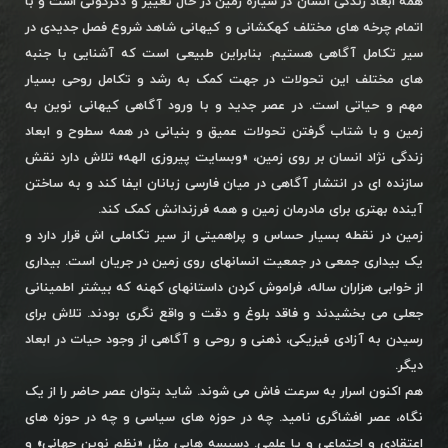
همه ابعاد زندگی انسان در سیاره زمین در حال تغییر و دگرگونی است و با
اتمام چرخه های مختلف کهکشانی و کیهانی شاهد شروع فصل جدیدی در
سیر تکامل آگاهی هستیم. بنابراین طبیعی است که آشنایی با جنبه
های مختلف این تحولات در جهت کمک به رشد و تکامل روحی بسیار
مهم و حیاتی است. در عصر جدید و با ورود آگاهی کیهانی نوین به
زمین و با شتاب گرفتن تحولات عمیق و بنیانی در همه سطوح و ابعاد
زندگی نژاد انسان بر روی زمین، «وبسایت پیروزی الهه» تلاش دارد نقش
سازنده ای در انتشار آگاهی در میان فارسی زبانان ایفا کند و به ساختن
آینده بهتری برای مادرمان زمین و همه فرزندانش کمک کند.
زمین در نقطه بسیار حساس و پراهمیتی از سیر تکاملی اش قرار دارد و
یک بیداری جمعی در جمعیت انسانهای روی زمین در جریان است. بیداری
از خوابی هزاران ساله، فراموش کردن داستانهای کهنه که بیشتر اطمینانی
جعلی می بخشیدند و فاقد بلوغ و دقت و واقع نگری بودند. تلاش برای
رسیدن به آزادی فیزیکی، ذهنی و روحی و آگاهی از وجود حیات در ابعاد
دیگر.
هم اکنون اسرار به سرعت فاش می شوند. شاید بتوان عصر حاضر را از یک
نگاه، عصر افشاگری نامید. چه در حوزه های سیاسی و چه در حوزه های
اعتقادی و اجتماعی و یا علمی. دسیسه هایی مثل «نظم نوین جهانی» و