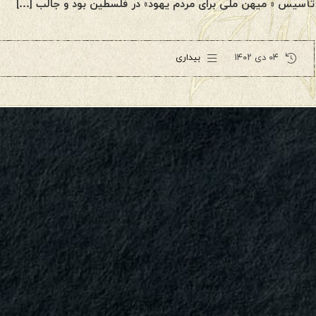
تأسیس « میهن ملی برای مردم یهود» در فلسطین بود و جالب […]
۰۴ دی ۱۴۰۲
بیداری