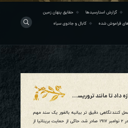
گزارش استارسیدها
حقایق پنهان زمین
ای فراموش شده
کابال و جادوی سیاه
بیانیه بالفور به یهودیان صهیونیست اجازه داد تا مانند تروریست ها عمل کنند
عمل کنند:نگاهی دقیق تر بیانیه بالفور یک سند مهم
در تاریخ خاورمیانه، اسرائیل و مردم فلسطین است. این نامه کوتاه که در 2 نوامبر 1917 صادر شد، حاکی از حمایت بریتانیا از