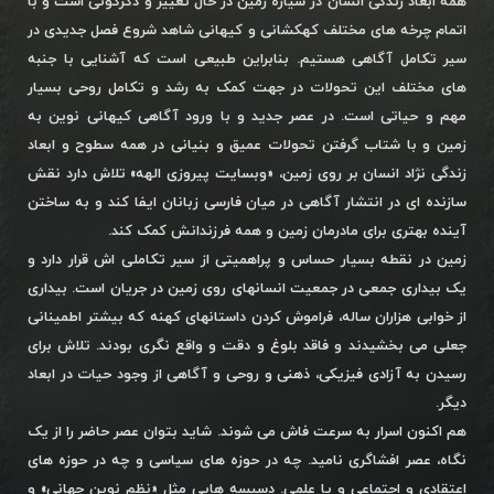
همه ابعاد زندگی انسان در سیاره زمین در حال تغییر و دگرگونی است و با
اتمام چرخه های مختلف کهکشانی و کیهانی شاهد شروع فصل جدیدی در
سیر تکامل آگاهی هستیم. بنابراین طبیعی است که آشنایی با جنبه
های مختلف این تحولات در جهت کمک به رشد و تکامل روحی بسیار
مهم و حیاتی است. در عصر جدید و با ورود آگاهی کیهانی نوین به
زمین و با شتاب گرفتن تحولات عمیق و بنیانی در همه سطوح و ابعاد
زندگی نژاد انسان بر روی زمین، «وبسایت پیروزی الهه» تلاش دارد نقش
سازنده ای در انتشار آگاهی در میان فارسی زبانان ایفا کند و به ساختن
آینده بهتری برای مادرمان زمین و همه فرزندانش کمک کند.
زمین در نقطه بسیار حساس و پراهمیتی از سیر تکاملی اش قرار دارد و
یک بیداری جمعی در جمعیت انسانهای روی زمین در جریان است. بیداری
از خوابی هزاران ساله، فراموش کردن داستانهای کهنه که بیشتر اطمینانی
جعلی می بخشیدند و فاقد بلوغ و دقت و واقع نگری بودند. تلاش برای
رسیدن به آزادی فیزیکی، ذهنی و روحی و آگاهی از وجود حیات در ابعاد
دیگر.
هم اکنون اسرار به سرعت فاش می شوند. شاید بتوان عصر حاضر را از یک
نگاه، عصر افشاگری نامید. چه در حوزه های سیاسی و چه در حوزه های
اعتقادی و اجتماعی و یا علمی. دسیسه هایی مثل «نظم نوین جهانی» و