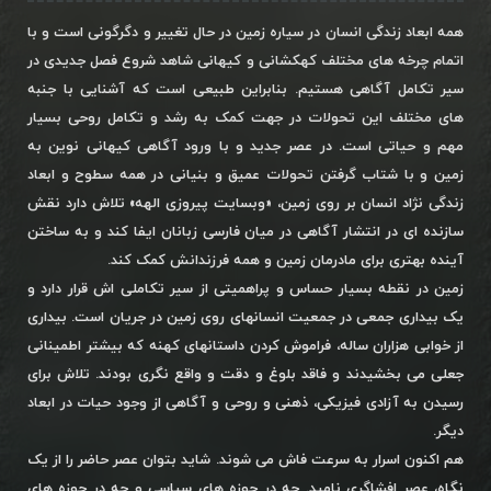
همه ابعاد زندگی انسان در سیاره زمین در حال تغییر و دگرگونی است و با
اتمام چرخه های مختلف کهکشانی و کیهانی شاهد شروع فصل جدیدی در
سیر تکامل آگاهی هستیم. بنابراین طبیعی است که آشنایی با جنبه
های مختلف این تحولات در جهت کمک به رشد و تکامل روحی بسیار
مهم و حیاتی است. در عصر جدید و با ورود آگاهی کیهانی نوین به
زمین و با شتاب گرفتن تحولات عمیق و بنیانی در همه سطوح و ابعاد
زندگی نژاد انسان بر روی زمین، «وبسایت پیروزی الهه» تلاش دارد نقش
سازنده ای در انتشار آگاهی در میان فارسی زبانان ایفا کند و به ساختن
آینده بهتری برای مادرمان زمین و همه فرزندانش کمک کند.
زمین در نقطه بسیار حساس و پراهمیتی از سیر تکاملی اش قرار دارد و
یک بیداری جمعی در جمعیت انسانهای روی زمین در جریان است. بیداری
از خوابی هزاران ساله، فراموش کردن داستانهای کهنه که بیشتر اطمینانی
جعلی می بخشیدند و فاقد بلوغ و دقت و واقع نگری بودند. تلاش برای
رسیدن به آزادی فیزیکی، ذهنی و روحی و آگاهی از وجود حیات در ابعاد
دیگر.
هم اکنون اسرار به سرعت فاش می شوند. شاید بتوان عصر حاضر را از یک
نگاه، عصر افشاگری نامید. چه در حوزه های سیاسی و چه در حوزه های