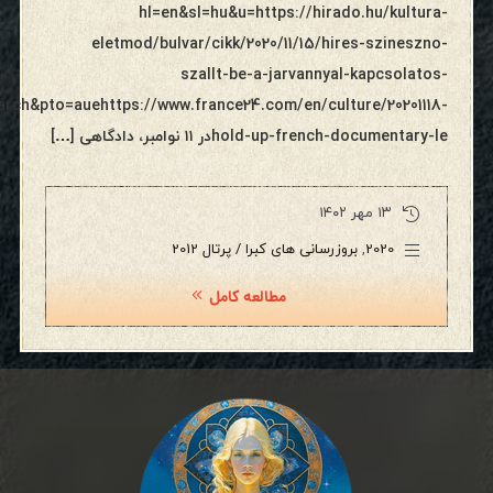
hl=en&sl=hu&u=https://hirado.hu/kultura-
eletmod/bulvar/cikk/2020/11/15/hires-szineszno-
szallt-be-a-jarvannyal-kapcsolatos-
arch&pto=auehttps://www.france24.com/en/culture/20201118-
hold-up-french-documentary-leدر ۱۱ نوامبر، دادگاهی […]
۱۳ مهر ۱۴۰۲
2020
,
بروزرسانی های کبرا / پرتال 2012
مطالعه کامل