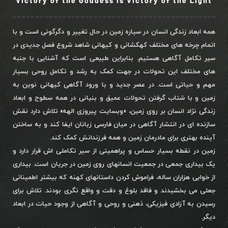
Victory of the Goddess is Victory of the Light
همه ابعاد زندگی انسان در سیاره زمین در حال تغییر و دگرگونی است و با
اتمام چرخه های مختلف کهکشانی و کیهانی شاهد شروع فصل جدیدی در
سیر تکامل آگاهی هستیم. بنابراین طبیعی است که آشنایی با جنبه
های مختلف این تحولات در جهت کمک به رشد و تکامل روحی بسیار
مهم و حیاتی است. در عصر جدید و با ورود آگاهی کیهانی نوین به
زمین و با شتاب گرفتن تحولات عمیق و بنیانی در همه سطوح و ابعاد
زندگی نژاد انسان بر روی زمین، «وبسایت پیروزی الهه» تلاش دارد نقش
سازنده ای در انتشار آگاهی در میان فارسی زبانان ایفا کند و به ساختن
آینده بهتری برای مادرمان زمین و همه فرزندانش کمک کند.
زمین در نقطه بسیار حساس و پراهمیتی از سیر تکاملی اش قرار دارد و
یک بیداری جمعی در جمعیت انسانهای روی زمین در جریان است. بیداری
از خوابی هزاران ساله، فراموش کردن داستانهای کهنه که بیشتر اطمینانی
جعلی می بخشیدند و فاقد بلوغ و دقت و واقع نگری بودند. تلاش برای
رسیدن به آزادی فیزیکی، ذهنی و روحی و آگاهی از وجود حیات در ابعاد
دیگر.