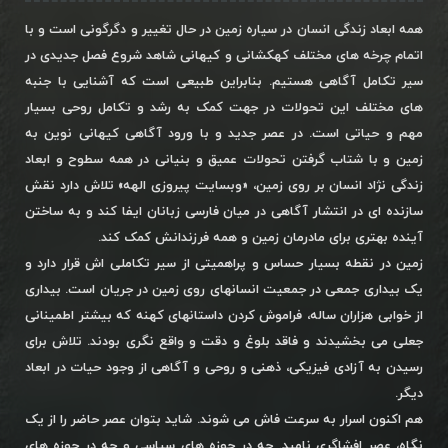
همه ابعاد زندگی انسان در سیاره زمین در حال تغییر و دگرگونی است و با
اتمام چرخه های مختلف کهکشانی و کیهانی شاهد شروع فصل جدیدی در
سیر تکامل آگاهی هستیم. بنابراین طبیعی است که آشنایی با جنبه
های مختلف این تحولات در جهت کمک به رشد و تکامل روحی بسیار
مهم و حیاتی است. در عصر جدید و با ورود آگاهی کیهانی نوین به
زمین و با شتاب گرفتن تحولات عمیق و بنیانی در همه سطوح و ابعاد
زندگی نژاد انسان بر روی زمین، «وبسایت پیروزی الهه» تلاش دارد نقش
سازنده ای در انتشار آگاهی در میان فارسی زبانان ایفا کند و به ساختن
آینده بهتری برای مادرمان زمین و همه فرزندانش کمک کند.
زمین در نقطه بسیار حساس و پراهمیتی از سیر تکاملی اش قرار دارد و
یک بیداری جمعی در جمعیت انسانهای روی زمین در جریان است. بیداری
از خوابی هزاران ساله، فراموش کردن داستانهای کهنه که بیشتر اطمینانی
جعلی می بخشیدند و فاقد بلوغ و دقت و واقع نگری بودند. تلاش برای
رسیدن به آزادی فیزیکی، ذهنی و روحی و آگاهی از وجود حیات در ابعاد
دیگر.
هم اکنون اسرار به سرعت فاش می شوند. شاید بتوان عصر حاضر را از یک
نگاه، عصر افشاگری نامید. چه در حوزه های سیاسی و چه در حوزه های