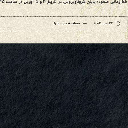
خط زمانی صعود/ پایان کروناویروس در تاریخ ۴ و ۵ آوریل در ساعت ۲:۴۵ صبح به وقت […]
۲۲ مهر ۱۴۰۲
مصاحبه های کبرا