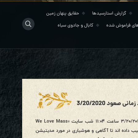
گزارش استارسیدها
حقایق پنهان زمین
ای فراموش شده
کابال و جادوی سیاه
صعود 3/20/2020
مصاحبه با کبرا برای مدیتیشن خط زمانی صعود/ پایان کروناویروس۳/۲۰/۲۰۲۰ ساعت ۱۱:۰۴ شب سایت «We Love Mass
را ترتیب داده اند تا آگاهی و هوشیاری در مورد مدیتیشن