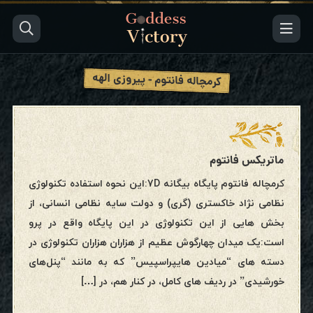
کرمچاله فانتوم - پیروزی الهه
ماتریکس فانتوم
کرمچاله فانتوم پایگاه بیگانه 7D:این نحوه استفاده تکنولوژی
نظامی نژاد خاکستری (گری) و دولت سایه نظامی انسانی، از
بخش هایی از این تکنولوژی در این پایگاه واقع در پرو
است:یک میدان چهارگوش عظیم از هزاران هزاران تکنولوژی در
دسته های “میادین هایپراسپیس” که به مانند “پنل‌های
خورشیدی” در ردیف های کامل، در کنار هم، در […]