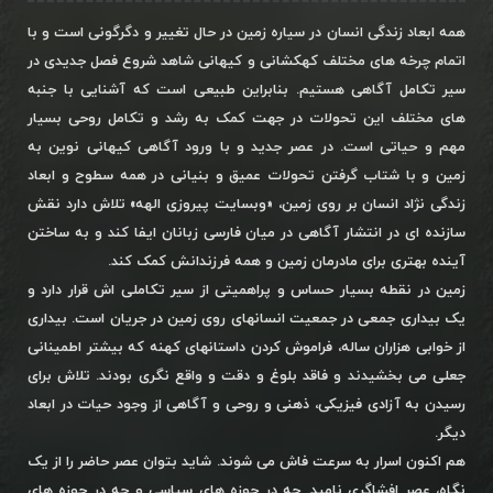
همه ابعاد زندگی انسان در سیاره زمین در حال تغییر و دگرگونی است و با
اتمام چرخه های مختلف کهکشانی و کیهانی شاهد شروع فصل جدیدی در
سیر تکامل آگاهی هستیم. بنابراین طبیعی است که آشنایی با جنبه
های مختلف این تحولات در جهت کمک به رشد و تکامل روحی بسیار
مهم و حیاتی است. در عصر جدید و با ورود آگاهی کیهانی نوین به
زمین و با شتاب گرفتن تحولات عمیق و بنیانی در همه سطوح و ابعاد
زندگی نژاد انسان بر روی زمین، «وبسایت پیروزی الهه» تلاش دارد نقش
سازنده ای در انتشار آگاهی در میان فارسی زبانان ایفا کند و به ساختن
آینده بهتری برای مادرمان زمین و همه فرزندانش کمک کند.
زمین در نقطه بسیار حساس و پراهمیتی از سیر تکاملی اش قرار دارد و
یک بیداری جمعی در جمعیت انسانهای روی زمین در جریان است. بیداری
از خوابی هزاران ساله، فراموش کردن داستانهای کهنه که بیشتر اطمینانی
جعلی می بخشیدند و فاقد بلوغ و دقت و واقع نگری بودند. تلاش برای
رسیدن به آزادی فیزیکی، ذهنی و روحی و آگاهی از وجود حیات در ابعاد
دیگر.
هم اکنون اسرار به سرعت فاش می شوند. شاید بتوان عصر حاضر را از یک
نگاه، عصر افشاگری نامید. چه در حوزه های سیاسی و چه در حوزه های