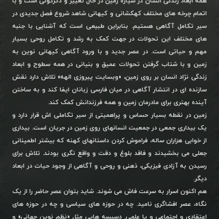
همه ابعاد زندگی انسان در سیاره زمین در حال تغییر و دگرگونی است و با
اتمام چرخه های مختلف کهکشانی و کیهانی شاهد شروع فصل جدیدی در
سیر تکامل آگاهی هستیم. بنابراین طبیعی است که آشنایی با جنبه
های مختلف این تحولات در جهت کمک به رشد و تکامل روحی بسیار
مهم و حیاتی است. در عصر جدید و با ورود آگاهی کیهانی نوین به
زمین و با شتاب گرفتن تحولات عمیق و بنیانی در همه سطوح و ابعاد
زندگی نژاد انسان بر روی زمین، «وبسایت پیروزی الهه» تلاش دارد نقش
سازنده ای در انتشار آگاهی در میان فارسی زبانان ایفا کند و به ساختن
آینده بهتری برای مادرمان زمین و همه فرزندانش کمک کند.
زمین در نقطه بسیار حساس و پراهمیتی از سیر تکاملی اش قرار دارد و
یک بیداری جمعی در جمعیت انسانهای روی زمین در جریان است. بیداری
از خوابی هزاران ساله، فراموش کردن داستانهای کهنه که بیشتر اطمینانی
جعلی می بخشیدند و فاقد بلوغ و دقت و واقع نگری بودند. تلاش برای
رسیدن به آزادی فیزیکی، ذهنی و روحی و آگاهی از وجود حیات در ابعاد
دیگر.
هم اکنون اسرار به سرعت فاش می شوند. شاید بتوان عصر حاضر را از یک
نگاه، عصر افشاگری نامید. چه در حوزه های سیاسی و چه در حوزه های
اعتقادی و اجتماعی و یا علمی. دسیسه هایی مثل «نظم نوین جهانی» و