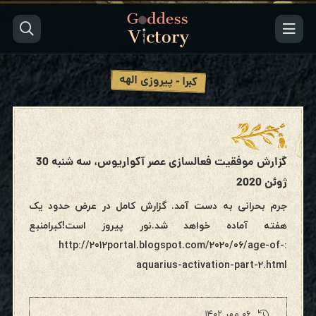
کبرا - پیروزی الهه
گزارش موفقیت فعالسازی عصر آکواریوس، سه شنبه 30
ژوئن 2020
جرم بحرانی به دست آمد. گزارش کامل در عرض حدود یک
هفته آماده خواهد شد.نور پیروز است!کبرامنبع
:http://2012portal.blogspot.com/2020/06/age-of-
aquarius-activation-part-2.html
۰۶ مهر ۱۴۰۲