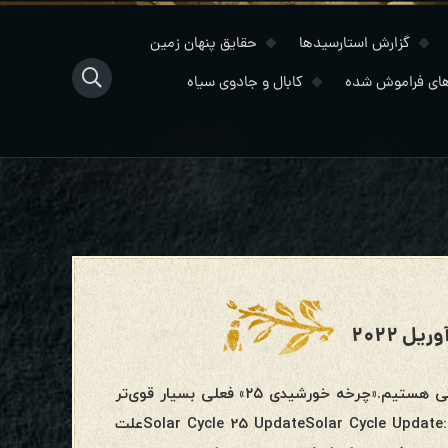
گزارش استارسیدها
حقایق پنهان زمین
ای فراموش شده
کابال و جادوی سیاه
نشانه‌های فزاینده‌ای وجود دارد که در حال رسیدن به پایان چرخه کیهانی هستیم.«چرخه خورشیدی ۲۵» فعلی بسیار قوی‌تر
از چیزی است که قبلا انتظار داشتیم:[VIDEO] Solar Cycle 25 UpdateSolar Cycle Update: The Gap is Growingعلت