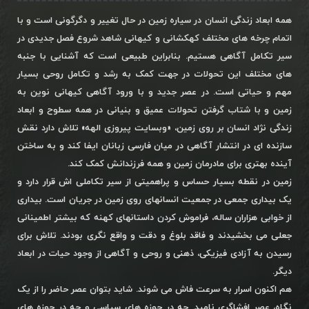
همه ابعاد زندگی انسان در سیاره زمین در حال تغییر و دگرگونی است و با
اتمام چرخه های مختلف کهکشانی و کیهانی شاهد شروع فصل جدیدی در
سیر تکامل آگاهی هستیم. بنابراین طبیعی است که آشنایی با جنبه
های مختلف این تحولات در جهت کمک به رشد و تکامل روحی بسیار
مهم و حیاتی است. در عصر جدید و با ورود آگاهی کیهانی نوین به
زمین و با شتاب گرفتن تحولات عمیق و بنیانی در همه سطوح و ابعاد
زندگی نژاد انسان بر روی زمین، «وبسایت پیروزی الهه» تلاش دارد نقش
سازنده ای در انتشار آگاهی در میان فارسی زبانان ایفا کند و به ساختن
آینده بهتری برای مادرمان زمین و همه فرزندانش کمک کند.
زمین در نقطه بسیار حساس و پراهمیتی از سیر تکاملی اش قرار دارد و
یک بیداری جمعی در جمعیت انسانهای روی زمین در جریان است. بیداری
از خوابی هزاران ساله، فراموش کردن داستانهای کهنه که بیشتر اطمینانی
جعلی می بخشیدند و فاقد بلوغ و دقت و واقع نگری بودند. تلاش برای
رسیدن به آزادی فیزیکی، ذهنی و روحی و آگاهی از وجود حیات در ابعاد
دیگر.
هم اکنون اسرار به سرعت فاش می شوند. شاید بتوان عصر حاضر را از یک
نگاه، عصر افشاگری نامید. چه در حوزه های سیاسی و چه در حوزه های