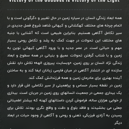
Victory of the Goddess is Victory of the Light
همه ابعاد زندگی انسان در سیاره زمین در حال تغییر و دگرگونی است و با
اتمام چرخه های مختلف کهکشانی و کیهانی شاهد شروع فصل جدیدی در
سیر تکامل آگاهی هستیم. بنابراین طبیعی است که آشنایی با جنبه
های مختلف این تحولات در جهت کمک به رشد و تکامل روحی بسیار
مهم و حیاتی است. در عصر جدید و با ورود آگاهی کیهانی نوین به
زمین و با شتاب گرفتن تحولات عمیق و بنیانی در همه سطوح و ابعاد
زندگی نژاد انسان بر روی زمین، «وبسایت پیروزی الهه» تلاش دارد نقش
سازنده ای در انتشار آگاهی در میان فارسی زبانان ایفا کند و به ساختن
آینده بهتری برای مادرمان زمین و همه فرزندانش کمک کند.
زمین در نقطه بسیار حساس و پراهمیتی از سیر تکاملی اش قرار دارد و
یک بیداری جمعی در جمعیت انسانهای روی زمین در جریان است. بیداری
از خوابی هزاران ساله، فراموش کردن داستانهای کهنه که بیشتر اطمینانی
جعلی می بخشیدند و فاقد بلوغ و دقت و واقع نگری بودند. تلاش برای
رسیدن به آزادی فیزیکی، ذهنی و روحی و آگاهی از وجود حیات در ابعاد
دیگر.