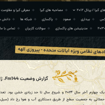
 کبرا / پرتال ۲۰۱۲
مصاحبه های کبرا
معرفی کبرا و مقاومت
کس
بیداری
صعود
پاکسازی
شبکه ها
دانش ه
مدیتیشن های پاکسازی
سوالات کاربران
تماس با ما
دهای نظامی ویژه ایالات متحده - پیروزی الهه
گزارش وضعیت Fm144، ژانویه ۲۰۲۵
یک چهارم آخر سال ۲۰۲۴ و شروع سال تا حد زیادی خش
حملاتی به جمعیت سطح از طریق دستکاری آب و هوا رخ داد (سیل‌ها،