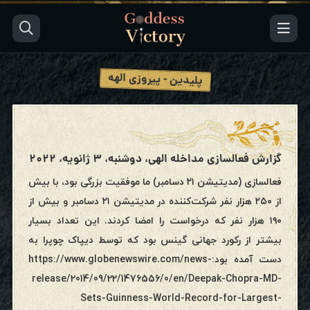
پلیدین‌ - پیروزی الهه
گزارش فعالسازی مداخله الهی، دوشنبه، ۳ ژانویه، ۲۰۲۲
فعالسازی (مدیتیشن ۲۱ دسامبر) ما موفقیت بزرگی بود، با بیش
از ۲۵۰ هزار نفر شرکت‌کننده در مدیتیشن ۲۱ دسامبر و بیش از
۱۹۰ هزار نفر که درخواست را امضا کردند. این تعداد بسیار
بیشتر از رکورد جهانی گینس بود که توسط دیپاک چوپرا به
دست آمده بود:https://www.globenewswire.com/news-
release/2014/09/22/1476556/0/en/Deepak-Chopra-MD-
Sets-Guinness-World-Record-for-Largest-