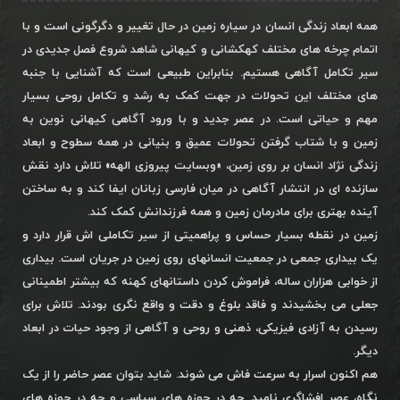
همه ابعاد زندگی انسان در سیاره زمین در حال تغییر و دگرگونی است و با
اتمام چرخه های مختلف کهکشانی و کیهانی شاهد شروع فصل جدیدی در
سیر تکامل آگاهی هستیم. بنابراین طبیعی است که آشنایی با جنبه
های مختلف این تحولات در جهت کمک به رشد و تکامل روحی بسیار
مهم و حیاتی است. در عصر جدید و با ورود آگاهی کیهانی نوین به
زمین و با شتاب گرفتن تحولات عمیق و بنیانی در همه سطوح و ابعاد
زندگی نژاد انسان بر روی زمین، «وبسایت پیروزی الهه» تلاش دارد نقش
سازنده ای در انتشار آگاهی در میان فارسی زبانان ایفا کند و به ساختن
آینده بهتری برای مادرمان زمین و همه فرزندانش کمک کند.
زمین در نقطه بسیار حساس و پراهمیتی از سیر تکاملی اش قرار دارد و
یک بیداری جمعی در جمعیت انسانهای روی زمین در جریان است. بیداری
از خوابی هزاران ساله، فراموش کردن داستانهای کهنه که بیشتر اطمینانی
جعلی می بخشیدند و فاقد بلوغ و دقت و واقع نگری بودند. تلاش برای
رسیدن به آزادی فیزیکی، ذهنی و روحی و آگاهی از وجود حیات در ابعاد
دیگر.
هم اکنون اسرار به سرعت فاش می شوند. شاید بتوان عصر حاضر را از یک
نگاه، عصر افشاگری نامید. چه در حوزه های سیاسی و چه در حوزه های