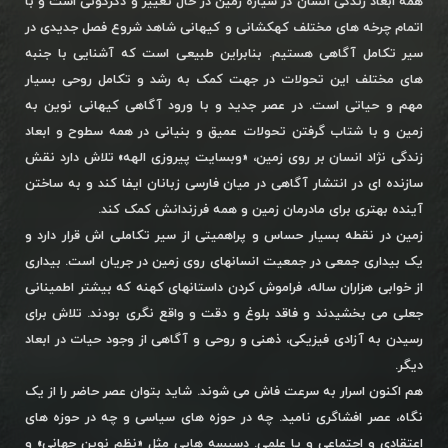
همه ابعاد زندگی انسان در سیاره زمین در حال تغییر و دگرگونی است و با
اتمام چرخه های مختلف کهکشانی و کیهانی شاهد شروع فصل جدیدی در
سیر تکامل آگاهی هستیم. بنابراین طبیعی است که آشنایی با جنبه
های مختلف این تحولات در جهت کمک به رشد و تکامل روحی بسیار
مهم و حیاتی است. در عصر جدید و با ورود آگاهی کیهانی نوین به
زمین و با شتاب گرفتن تحولات عمیق و بنیانی در همه سطوح و ابعاد
زندگی نژاد انسان بر روی زمین، «وبسایت پیروزی الهه» تلاش دارد نقش
سازنده ای در انتشار آگاهی در میان فارسی زبانان ایفا کند و به ساختن
آینده بهتری برای مادرمان زمین و همه فرزندانش کمک کند.
زمین در نقطه بسیار حساس و پراهمیتی از سیر تکاملی اش قرار دارد و
یک بیداری جمعی در جمعیت انسانهای روی زمین در جریان است. بیداری
از خوابی هزاران ساله، فراموش کردن داستانهای کهنه که بیشتر اطمینانی
جعلی می بخشیدند و فاقد بلوغ و دقت و واقع نگری بودند. تلاش برای
رسیدن به آزادی فیزیکی، ذهنی و روحی و آگاهی از وجود حیات در ابعاد
دیگر.
هم اکنون اسرار به سرعت فاش می شوند. شاید بتوان عصر حاضر را از یک
نگاه، عصر افشاگری نامید. چه در حوزه های سیاسی و چه در حوزه های
اعتقادی و اجتماعی و یا علمی. دسیسه هایی مثل «نظم نوین جهانی» و