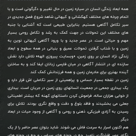
همه ابعاد زندگی انسان در سیاره زمین در حال تغییر و دگرگونی است و با
اتمام چرخه های مختلف کهکشانی و کیهانی شاهد شروع فصل جدیدی در
سیر تکامل آگاهی هستیم. بنابراین طبیعی است که آشنایی با جنبه
های مختلف این تحولات در جهت کمک به رشد و تکامل روحی بسیار
مهم و حیاتی است. در عصر جدید و با ورود آگاهی کیهانی نوین به
زمین و با شتاب گرفتن تحولات عمیق و بنیانی در همه سطوح و ابعاد
زندگی نژاد انسان بر روی زمین، «وبسایت پیروزی الهه» تلاش دارد نقش
سازنده ای در انتشار آگاهی در میان فارسی زبانان ایفا کند و به ساختن
آینده بهتری برای مادرمان زمین و همه فرزندانش کمک کند.
زمین در نقطه بسیار حساس و پراهمیتی از سیر تکاملی اش قرار دارد و
یک بیداری جمعی در جمعیت انسانهای روی زمین در جریان است. بیداری
از خوابی هزاران ساله، فراموش کردن داستانهای کهنه که بیشتر اطمینانی
جعلی می بخشیدند و فاقد بلوغ و دقت و واقع نگری بودند. تلاش برای
رسیدن به آزادی فیزیکی، ذهنی و روحی و آگاهی از وجود حیات در ابعاد
دیگر.
هم اکنون اسرار به سرعت فاش می شوند. شاید بتوان عصر حاضر را از یک
نگاه، عصر افشاگری نامید. چه در حوزه های سیاسی و چه در حوزه های