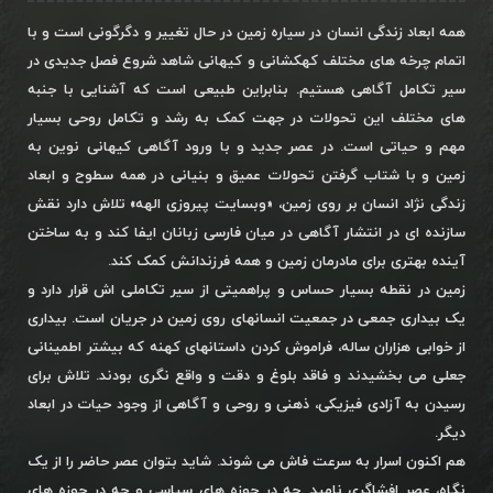
همه ابعاد زندگی انسان در سیاره زمین در حال تغییر و دگرگونی است و با
اتمام چرخه های مختلف کهکشانی و کیهانی شاهد شروع فصل جدیدی در
سیر تکامل آگاهی هستیم. بنابراین طبیعی است که آشنایی با جنبه
های مختلف این تحولات در جهت کمک به رشد و تکامل روحی بسیار
مهم و حیاتی است. در عصر جدید و با ورود آگاهی کیهانی نوین به
زمین و با شتاب گرفتن تحولات عمیق و بنیانی در همه سطوح و ابعاد
زندگی نژاد انسان بر روی زمین، «وبسایت پیروزی الهه» تلاش دارد نقش
سازنده ای در انتشار آگاهی در میان فارسی زبانان ایفا کند و به ساختن
آینده بهتری برای مادرمان زمین و همه فرزندانش کمک کند.
زمین در نقطه بسیار حساس و پراهمیتی از سیر تکاملی اش قرار دارد و
یک بیداری جمعی در جمعیت انسانهای روی زمین در جریان است. بیداری
از خوابی هزاران ساله، فراموش کردن داستانهای کهنه که بیشتر اطمینانی
جعلی می بخشیدند و فاقد بلوغ و دقت و واقع نگری بودند. تلاش برای
رسیدن به آزادی فیزیکی، ذهنی و روحی و آگاهی از وجود حیات در ابعاد
دیگر.
هم اکنون اسرار به سرعت فاش می شوند. شاید بتوان عصر حاضر را از یک
نگاه، عصر افشاگری نامید. چه در حوزه های سیاسی و چه در حوزه های