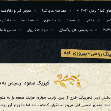
 کبرا / پرتال ۲۰۱۲
مصاحبه های کبرا
معرفی کبرا و مقاومت
کس
بیداری
صعود
پاکسازی
شبکه ها
دانش ه
مدیتیشن های پاکسازی
سوالات کاربران
تماس با ما
نگ روحی - پیروزی الهه
فیزیک صعود: رسیدن به 
بخش ۱پدر تجربیات خارج از بدن، رابرت مونرو، فرایند صعود را ب
علت معنای ضمنی اش می‌تواند نگران کننده باشد اما مفهوم آن ریشه