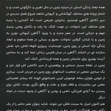
همه ابعاد زندگی انسان در سیاره زمین در حال تغییر و دگرگونی است و با
اتمام چرخه های مختلف کهکشانی و کیهانی شاهد شروع فصل جدیدی در
سیر تکامل آگاهی هستیم. بنابراین طبیعی است که آشنایی با جنبه
های مختلف این تحولات در جهت کمک به رشد و تکامل روحی بسیار
مهم و حیاتی است. در عصر جدید و با ورود آگاهی کیهانی نوین به
زمین و با شتاب گرفتن تحولات عمیق و بنیانی در همه سطوح و ابعاد
زندگی نژاد انسان بر روی زمین، «وبسایت پیروزی الهه» تلاش دارد نقش
سازنده ای در انتشار آگاهی در میان فارسی زبانان ایفا کند و به ساختن
آینده بهتری برای مادرمان زمین و همه فرزندانش کمک کند.
زمین در نقطه بسیار حساس و پراهمیتی از سیر تکاملی اش قرار دارد و
یک بیداری جمعی در جمعیت انسانهای روی زمین در جریان است. بیداری
از خوابی هزاران ساله، فراموش کردن داستانهای کهنه که بیشتر اطمینانی
جعلی می بخشیدند و فاقد بلوغ و دقت و واقع نگری بودند. تلاش برای
رسیدن به آزادی فیزیکی، ذهنی و روحی و آگاهی از وجود حیات در ابعاد
دیگر.
هم اکنون اسرار به سرعت فاش می شوند. شاید بتوان عصر حاضر را از یک
نگاه، عصر افشاگری نامید. چه در حوزه های سیاسی و چه در حوزه های