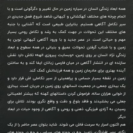
همه ابعاد زندگی انسان در سیاره زمین در حال تغییر و دگرگونی است و با
اتمام چرخه های مختلف کهکشانی و کیهانی شاهد شروع فصل جدیدی در
سیر تکامل آگاهی هستیم. بنابراین طبیعی است که آشنایی با جنبه
های مختلف این تحولات در جهت کمک به رشد و تکامل روحی بسیار
مهم و حیاتی است. در عصر جدید و با ورود آگاهی کیهانی نوین به
زمین و با شتاب گرفتن تحولات عمیق و بنیانی در همه سطوح و ابعاد
زندگی نژاد انسان بر روی زمین، «وبسایت پیروزی الهه» تلاش دارد نقش
سازنده ای در انتشار آگاهی در میان فارسی زبانان ایفا کند و به ساختن
آینده بهتری برای مادرمان زمین و همه فرزندانش کمک کند.
زمین در نقطه بسیار حساس و پراهمیتی از سیر تکاملی اش قرار دارد و
یک بیداری جمعی در جمعیت انسانهای روی زمین در جریان است. بیداری
از خوابی هزاران ساله، فراموش کردن داستانهای کهنه که بیشتر اطمینانی
جعلی می بخشیدند و فاقد بلوغ و دقت و واقع نگری بودند. تلاش برای
رسیدن به آزادی فیزیکی، ذهنی و روحی و آگاهی از وجود حیات در ابعاد
دیگر.
هم اکنون اسرار به سرعت فاش می شوند. شاید بتوان عصر حاضر را از یک
نگاه، عصر افشاگری نامید. چه در حوزه های سیاسی و چه در حوزه های