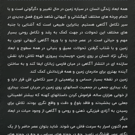
همه ابعاد زندگی انسان در سیاره زمین در حال تغییر و دگرگونی است و با
اتمام چرخه های مختلف کهکشانی و کیهانی شاهد شروع فصل جدیدی در
سیر تکامل آگاهی هستیم. بنابراین طبیعی است که آشنایی با جنبه
های مختلف این تحولات در جهت کمک به رشد و تکامل روحی بسیار
مهم و حیاتی است. در عصر جدید و با ورود آگاهی کیهانی نوین به
زمین و با شتاب گرفتن تحولات عمیق و بنیانی در همه سطوح و ابعاد
زندگی نژاد انسان بر روی زمین، «وبسایت پیروزی الهه» تلاش دارد نقش
سازنده ای در انتشار آگاهی در میان فارسی زبانان ایفا کند و به ساختن
آینده بهتری برای مادرمان زمین و همه فرزندانش کمک کند.
زمین در نقطه بسیار حساس و پراهمیتی از سیر تکاملی اش قرار دارد و
یک بیداری جمعی در جمعیت انسانهای روی زمین در جریان است. بیداری
از خوابی هزاران ساله، فراموش کردن داستانهای کهنه که بیشتر اطمینانی
جعلی می بخشیدند و فاقد بلوغ و دقت و واقع نگری بودند. تلاش برای
رسیدن به آزادی فیزیکی، ذهنی و روحی و آگاهی از وجود حیات در ابعاد
دیگر.
هم اکنون اسرار به سرعت فاش می شوند. شاید بتوان عصر حاضر را از یک
نگاه، عصر افشاگری نامید. چه در حوزه های سیاسی و چه در حوزه های