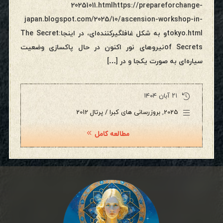
20251011.htmlhttps://prepareforchange-
japan.blogspot.com/2025/10/ascension-workshop-in-
tokyo.htmlو به شکل غافلگیرکننده‌ای، در اینجا:The Secret
of Secretsنیروهای نور اکنون در حال پاکسازی وضعیت
سیاره‌ای به صورت یکجا و در […]
۲۱ آبان ۱۴۰۴
2025
,
بروزرسانی های کبرا / پرتال 2012
مطالعه کامل