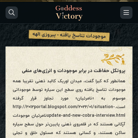
موجودات تناسخ یافته - پیروزی الهه
پروتکل حفاظت در برابر موجودات و انرژی‌های منفی
همانطور که کبرا گفت، میدان اوریک کالبد ذهنی تقریبا همه
موجودات تناسخ یافته روی سطح این سیاره توسط موجوداتی
موسوم به «نامرئیان» مورد تجاوز قرار گرفته
است.http://2012portal.blogspot.com/2022/01/situation-
update-and-new-cobra-interview.htmlنامرئیان موجودات
آرکانی هستند که در قلمروی ذهنی پایین‌تر حول سطح سیاره
ساکن هستند، و کسانی هستند که مسئول خلق و تجلی