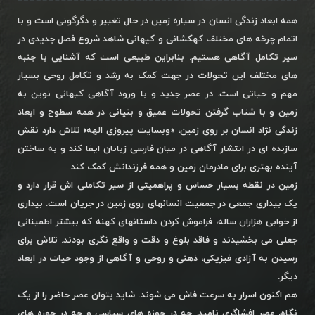
همه ابعاد زندگی انسان در سیاره زمین در حال تغییر و دگرگونی است و با
اتمام چرخه های مختلف کهکشانی و کیهانی شاهد شروع فصل جدیدی در
سیر تکامل آگاهی هستیم. بنابراین طبیعی است که آشنایی با جنبه
های مختلف این تحولات در جهت کمک به رشد و تکامل روحی بسیار
مهم و حیاتی است. در عصر جدید و با ورود آگاهی کیهانی نوین به
زمین و با شتاب گرفتن تحولات عمیق و بنیانی در همه سطوح و ابعاد
زندگی نژاد انسان بر روی زمین، «وبسایت پیروزی الهه» تلاش دارد نقش
سازنده ای در انتشار آگاهی در میان فارسی زبانان ایفا کند و به ساختن
آینده بهتری برای مادرمان زمین و همه فرزندانش کمک کند.
زمین در نقطه بسیار حساس و پراهمیتی از سیر تکاملی اش قرار دارد و
یک بیداری جمعی در جمعیت انسانهای روی زمین در جریان است. بیداری
از خوابی هزاران ساله، فراموش کردن داستانهای کهنه که بیشتر اطمینانی
جعلی می بخشیدند و فاقد بلوغ و دقت و واقع نگری بودند. تلاش برای
رسیدن به آزادی فیزیکی، ذهنی و روحی و آگاهی از وجود حیات در ابعاد
دیگر.
هم اکنون اسرار به سرعت فاش می شوند. شاید بتوان عصر حاضر را از یک
نگاه، عصر افشاگری نامید. چه در حوزه های سیاسی و چه در حوزه های