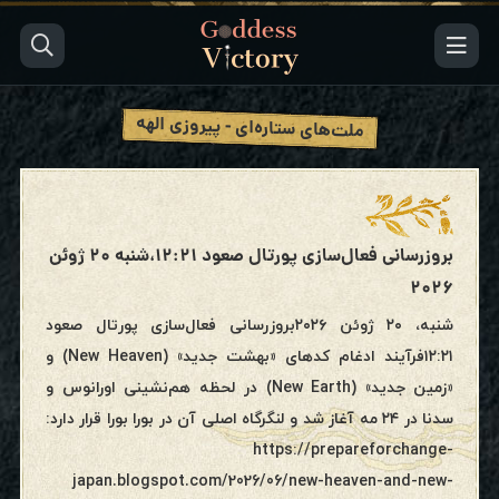
ملت‌های ستاره‌ای - پیروزی الهه
بروزرسانی فعال‌سازی پورتال صعود ۱۲:۲۱،شنبه ۲۰ ژوئن
۲۰۲۶
شنبه، ۲۰ ژوئن ۲۰۲۶بروزرسانی فعال‌سازی پورتال صعود
۱۲:۲۱فرآیند ادغام کدهای «بهشت جدید» (New Heaven) و
«زمین جدید» (New Earth) در لحظه هم‌نشینی اورانوس و
سدنا در ۲۴ مه آغاز شد و لنگرگاه اصلی آن در بورا بورا قرار دارد:
https://prepareforchange-
japan.blogspot.com/2026/06/new-heaven-and-new-