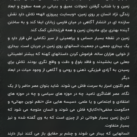
زمین و با شتاب گرفتن تحولات عمیق و بنیانی در همه سطوح و ابعاد
زندگی نژاد انسان بر روی زمین، «وبسایت پیروزی الهه» تلاش دارد نقش
سازنده ای در انتشار آگاهی در میان فارسی زبانان ایفا کند و به ساختن
آینده بهتری برای مادرمان زمین و همه فرزندانش کمک کند.
زمین در نقطه بسیار حساس و پراهمیتی از سیر تکاملی اش قرار دارد و
یک بیداری جمعی در جمعیت انسانهای روی زمین در جریان است. بیداری
از خوابی هزاران ساله، فراموش کردن داستانهای کهنه که بیشتر اطمینانی
جعلی می بخشیدند و فاقد بلوغ و دقت و واقع نگری بودند. تلاش برای
رسیدن به آزادی فیزیکی، ذهنی و روحی و آگاهی از وجود حیات در ابعاد
دیگر.
هم اکنون اسرار به سرعت فاش می شوند. شاید بتوان عصر حاضر را از یک
نگاه، عصر افشاگری نامید. چه در حوزه های سیاسی و چه در حوزه های
اعتقادی و اجتماعی و یا علمی. دسیسه هایی مثل «نظم نوین جهانی» و
«حکومت مخفی»/«کابال» فاش می شوند و انسان متوجه می شود که
تاریخ زمین بسیار طولانی تر از چیزی است که به وی گفته شده و نیز
بسیار متفاوت.
انسانهایی که بیدار می شوند و چشم بر حقایق باز می کنند نیاز دارند