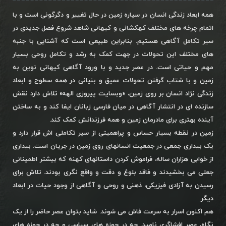
همه ابعاد زندگی انسان در سیاره زمین در حال تغییر و دگرگونی است و با
اتمام چرخه های مختلف کهکشانی و کیهانی شاهد شروع فصل جدیدی در
سیر تکامل آگاهی هستیم. بنابراین طبیعی است که آشنایی با جنبه
های مختلف این تحولات در جهت کمک به رشد و تکامل روحی بسیار
مهم و حیاتی است. در عصر جدید و با ورود آگاهی کیهانی نوین به
زمین و با شتاب گرفتن تحولات عمیق و بنیانی در همه سطوح و ابعاد
زندگی نژاد انسان بر روی زمین، «وبسایت پیروزی الهه» تلاش دارد نقش
سازنده ای در انتشار آگاهی در میان فارسی زبانان ایفا کند و به ساختن
آینده بهتری برای مادرمان زمین و همه فرزندانش کمک کند.
زمین در نقطه بسیار حساس و پراهمیتی از سیر تکاملی اش قرار دارد و
یک بیداری جمعی در جمعیت انسانهای روی زمین در جریان است. بیداری
از خوابی هزاران ساله، فراموش کردن داستانهای کهنه که بیشتر اطمینانی
جعلی می بخشیدند و فاقد بلوغ و دقت و واقع نگری بودند. تلاش برای
رسیدن به آزادی فیزیکی، ذهنی و روحی و آگاهی از وجود حیات در ابعاد
دیگر.
هم اکنون اسرار به سرعت فاش می شوند. شاید بتوان عصر حاضر را از یک
نگاه، عصر افشاگری نامید. چه در حوزه های سیاسی و چه در حوزه های