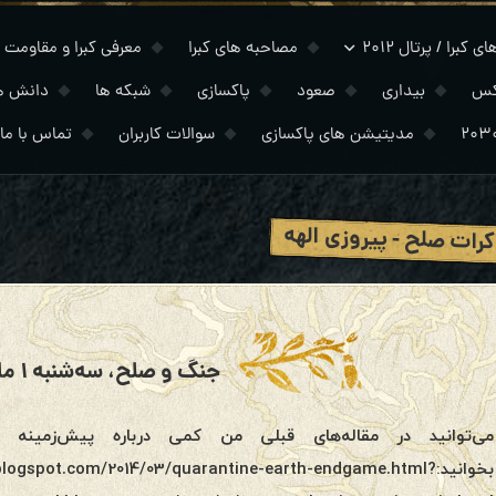
 کبرا / پرتال ۲۰۱۲
مصاحبه های کبرا
معرفی کبرا و مقاومت
کس
بیداری
صعود
پاکسازی
شبکه ها
دانش ه
مدیتیشن های پاکسازی
سوالات کاربران
تماس با ما
رات صلح - پیروزی الهه
جنگ و‌ صلح، سه‌شنبه ۱ مارس ۲۰۲۲
می‌توانید در مقاله‌های قبلی من کمی درباره پیش‌زمینه
بخوانید:blogspot.com/2014/03/quarantine-earth-endgame.html