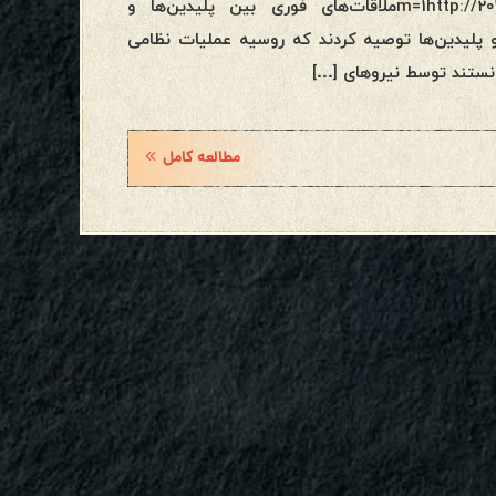
m=1http://2012portal.blogspot.com/2015/10/proxy-galactic-war-in-syria.htmlملاقات‌های فوری بین پلیدین‌ها و
و پلیدین‌ها توصیه کردند که روسیه عملیات نظامی
انستند توسط نیروهای […]
مطالعه کامل