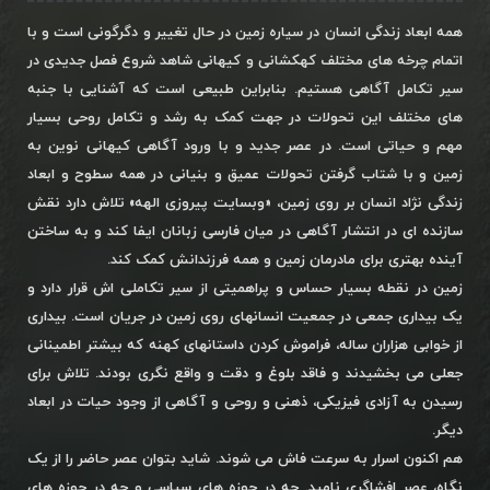
همه ابعاد زندگی انسان در سیاره زمین در حال تغییر و دگرگونی است و با
اتمام چرخه های مختلف کهکشانی و کیهانی شاهد شروع فصل جدیدی در
سیر تکامل آگاهی هستیم. بنابراین طبیعی است که آشنایی با جنبه
های مختلف این تحولات در جهت کمک به رشد و تکامل روحی بسیار
مهم و حیاتی است. در عصر جدید و با ورود آگاهی کیهانی نوین به
زمین و با شتاب گرفتن تحولات عمیق و بنیانی در همه سطوح و ابعاد
زندگی نژاد انسان بر روی زمین، «وبسایت پیروزی الهه» تلاش دارد نقش
سازنده ای در انتشار آگاهی در میان فارسی زبانان ایفا کند و به ساختن
آینده بهتری برای مادرمان زمین و همه فرزندانش کمک کند.
زمین در نقطه بسیار حساس و پراهمیتی از سیر تکاملی اش قرار دارد و
یک بیداری جمعی در جمعیت انسانهای روی زمین در جریان است. بیداری
از خوابی هزاران ساله، فراموش کردن داستانهای کهنه که بیشتر اطمینانی
جعلی می بخشیدند و فاقد بلوغ و دقت و واقع نگری بودند. تلاش برای
رسیدن به آزادی فیزیکی، ذهنی و روحی و آگاهی از وجود حیات در ابعاد
دیگر.
هم اکنون اسرار به سرعت فاش می شوند. شاید بتوان عصر حاضر را از یک
نگاه، عصر افشاگری نامید. چه در حوزه های سیاسی و چه در حوزه های