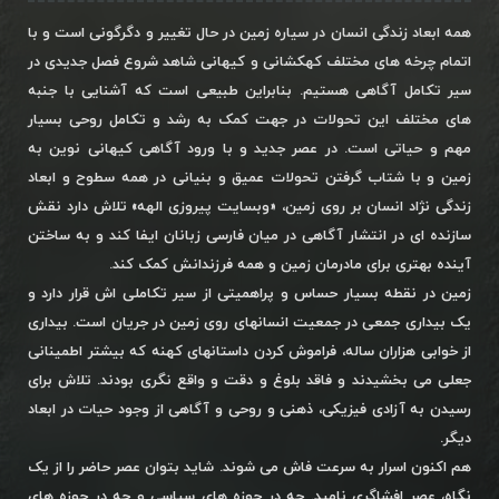
همه ابعاد زندگی انسان در سیاره زمین در حال تغییر و دگرگونی است و با
اتمام چرخه های مختلف کهکشانی و کیهانی شاهد شروع فصل جدیدی در
سیر تکامل آگاهی هستیم. بنابراین طبیعی است که آشنایی با جنبه
های مختلف این تحولات در جهت کمک به رشد و تکامل روحی بسیار
مهم و حیاتی است. در عصر جدید و با ورود آگاهی کیهانی نوین به
زمین و با شتاب گرفتن تحولات عمیق و بنیانی در همه سطوح و ابعاد
زندگی نژاد انسان بر روی زمین، «وبسایت پیروزی الهه» تلاش دارد نقش
سازنده ای در انتشار آگاهی در میان فارسی زبانان ایفا کند و به ساختن
آینده بهتری برای مادرمان زمین و همه فرزندانش کمک کند.
زمین در نقطه بسیار حساس و پراهمیتی از سیر تکاملی اش قرار دارد و
یک بیداری جمعی در جمعیت انسانهای روی زمین در جریان است. بیداری
از خوابی هزاران ساله، فراموش کردن داستانهای کهنه که بیشتر اطمینانی
جعلی می بخشیدند و فاقد بلوغ و دقت و واقع نگری بودند. تلاش برای
رسیدن به آزادی فیزیکی، ذهنی و روحی و آگاهی از وجود حیات در ابعاد
دیگر.
هم اکنون اسرار به سرعت فاش می شوند. شاید بتوان عصر حاضر را از یک
نگاه، عصر افشاگری نامید. چه در حوزه های سیاسی و چه در حوزه های