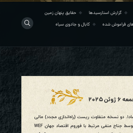
گزارش استارسیدها
حقایق پنهان زمین
ای فراموش شده
کابال و جادوی سیاه
ن ۲۰۲۵
جمعه ۶ ژوئن ۲۰۲۵مصاحبه “دراگون سفید” با کبراریست مالی و اقتصاد۱. دو نسخه متفاوت ریست (راه‌اندازی مجدد) مالی
چه هستند؟شناخته‌شده‌ترین نسخه ریست مالی در حال آماده شدن توسط جناح منفی مرتبط با فوروم اقتصاد جهان WEF