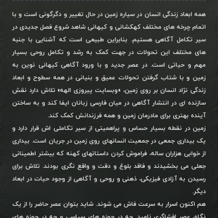
همه ابعاد زندگی انسان در سیاره زمین در حال تغییر و دگرگونی است و با
اتمام چرخه های مختلف کهکشانی و کیهانی شاهد شروع فصل جدیدی در
سیر تکامل آگاهی هستیم. بنابراین طبیعی است که آشنایی با جنبه
های مختلف این تحولات در جهت کمک به رشد و تکامل روحی بسیار
مهم و حیاتی است. در عصر جدید و با ورود آگاهی کیهانی نوین به
زمین و با شتاب گرفتن تحولات عمیق و بنیانی در همه سطوح و ابعاد
زندگی نژاد انسان بر روی زمین، «وبسایت پیروزی الهه» تلاش دارد نقش
سازنده ای در انتشار آگاهی در میان فارسی زبانان ایفا کند و به ساختن
آینده بهتری برای مادرمان زمین و همه فرزندانش کمک کند.
زمین در نقطه بسیار حساس و پراهمیتی از سیر تکاملی اش قرار دارد و
یک بیداری جمعی در جمعیت انسانهای روی زمین در جریان است. بیداری
از خوابی هزاران ساله، فراموش کردن داستانهای کهنه که بیشتر اطمینانی
جعلی می بخشیدند و فاقد بلوغ و دقت و واقع نگری بودند. تلاش برای
رسیدن به آزادی فیزیکی، ذهنی و روحی و آگاهی از وجود حیات در ابعاد
دیگر.
هم اکنون اسرار به سرعت فاش می شوند. شاید بتوان عصر حاضر را از یک
نگاه، عصر افشاگری نامید. چه در حوزه های سیاسی و چه در حوزه های